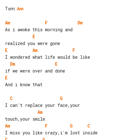
Tom
:
Am
Am
F
Dm
E
E
Am
F
Dm
E
E
And i know that

C
G
Am
Am
F
G
C
C
G