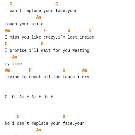
C
G
Am
Am
F
G
C
C
G
Am
Am
F
G
Am
Trying to count all the tears i cry

G  O: Am F Am F Dm E

C
G
Am