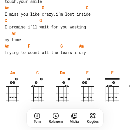
Am
G
C
C
G
Am
Am
F
G
Am
Am
C
Dm
E
F
Tom
Rolagem
Mídia
Opções