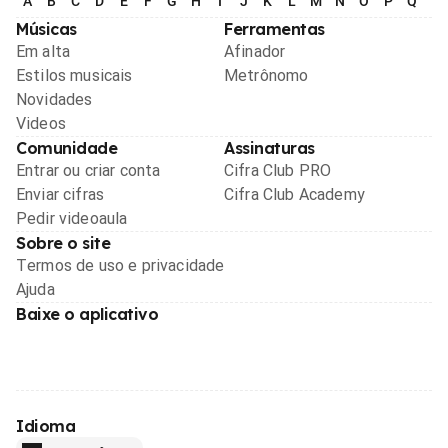
A
B
C
D
E
F
G
H
I
J
K
L
M
N
O
P
Q
R
Músicas
Ferramentas
Em alta
Afinador
Estilos musicais
Metrônomo
Novidades
Videos
Comunidade
Assinaturas
Entrar ou criar conta
Cifra Club PRO
Enviar cifras
Cifra Club Academy
Pedir videoaula
Sobre o site
Termos de uso e privacidade
Ajuda
Baixe o aplicativo
Idioma