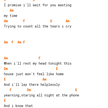
Am
Am
F
G
Am
Trying to count all the tears i cry

Am
F
Am
F
Am
F
Dm
E
E
Am
F
Dm
E
E