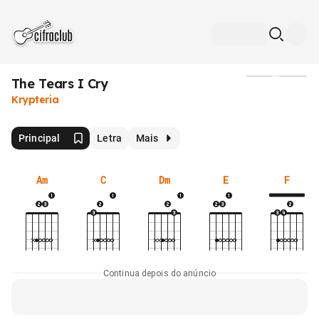
The Tears I Cry
Mídia
Krypteria
Principal
Letra
Mais
Am
C
Dm
E
F
Continua depois do anúncio