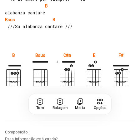
B
Bsus
B
 ///Su alabanza cantaré ///

B
Bsus
C#m
E
F#
4
Tom
Rolagem
Mídia
Opções
Composição
:
Essa informação está errada?