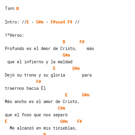
Tom
:
B
Intro: //
E
 - 
G#m
 - 
F#sus4
F#
 //

B
F#
G#m
E
G#m
F#
E
G#m
C#m
E
G#m
F#
B