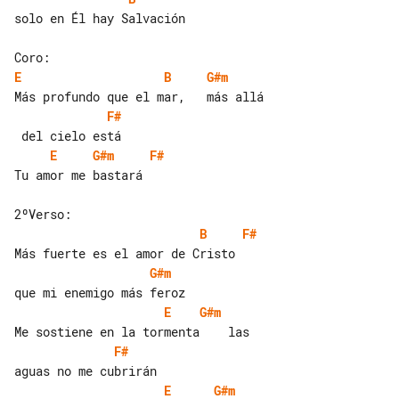
solo en Él hay Salvación

E
B
G#m
F#
E
G#m
F#
Tu amor me bastará

B
F#
G#m
E
G#m
F#
E
G#m