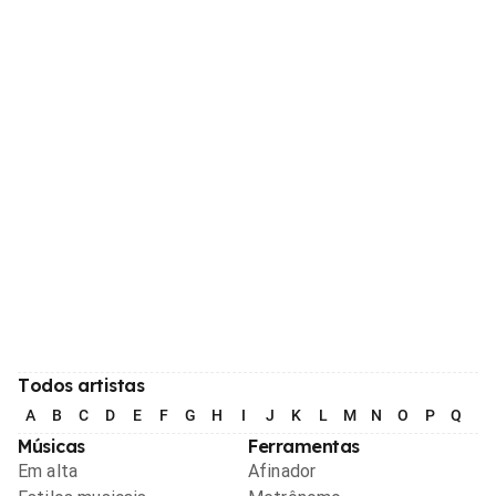
Todos artistas
A
B
C
D
E
F
G
H
I
J
K
L
M
N
O
P
Q
R
Músicas
Ferramentas
Em alta
Afinador