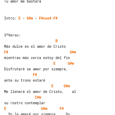
Tu amor me bastará

Intro: 
E
 - 
G#m
 - 
F#sus4
F#
B
F#
G#m
E
G#m
F#
E
G#m
C#m
E
G#m
F#