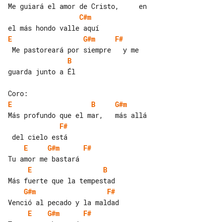
C#m
E
G#m
F#
B
guarda junto a Él

E
B
G#m
F#
E
G#m
F#
E
B
G#m
F#
E
G#m
F#