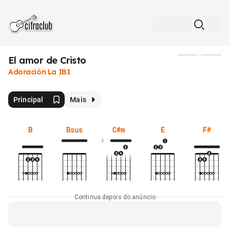
El amor de Cristo
Mídia
Adoración La IBI
Principal
Mais
B
Bsus
C#m
E
F#
4
Continua depois do anúncio