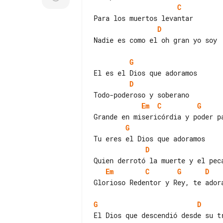
C
D
Nadie es como el oh gran yo soy

G
D
Em
C
G
G
D
Em
C
G
D
Glorioso Redentor y Rey, te adora
G
D