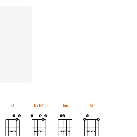
D
D/F#
Em
G