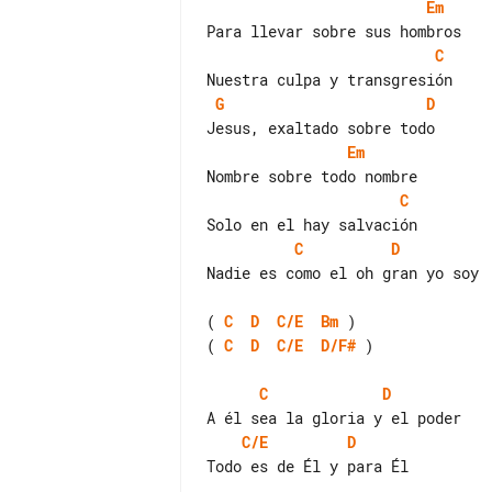
Em
C
G
D
Em
C
C
D
Nadie es como el oh gran yo soy

( 
C
D
C/E
Bm
( 
C
D
C/E
D/F#
 )

C
D
C/E
D