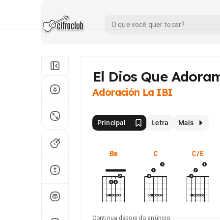
El Dios Que Adora
Adoración La IBI
Principal
Letra
Mais
Bm
C
C/E
Continua depois do anúncio