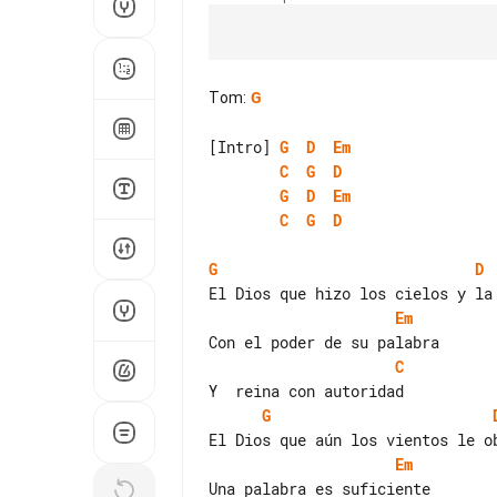
Tom
:
G
[Intro] 
G
D
Em
C
G
D
G
D
Em
C
G
D
G
D
Em
C
G
Em