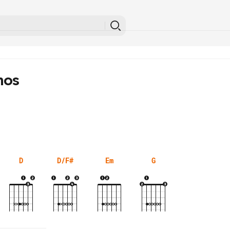
mos
D
D/F#
Em
G