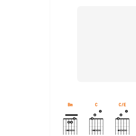
Bm
C
C/E