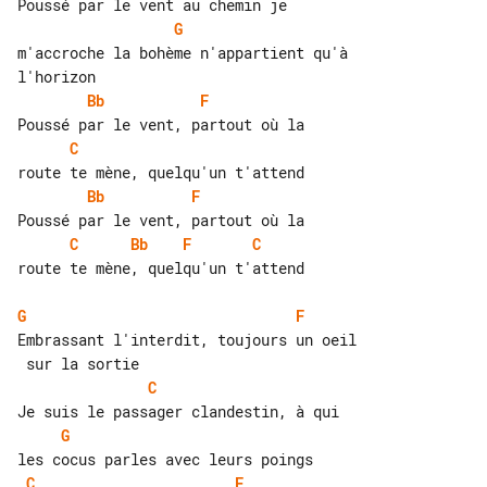
G
m'accroche la bohème n'appartient qu'à 

Bb
F
C
Bb
F
C
Bb
F
C
route te mène, quelqu'un t'attend

G
F
Embrassant l'interdit, toujours un oeil

C
G
C
F