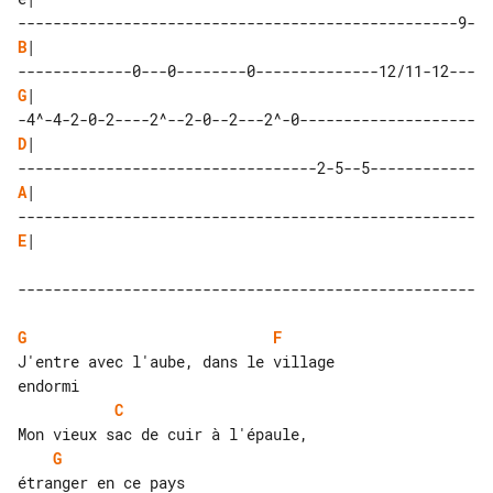
B
| 

G
| 

D
| 

A
| 

E
| 

----------------------------------------------------

G
F
J'entre avec l'aube, dans le village 

C
G