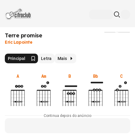
Terre promise
Mídia
Eric Lapointe
Principal
Letra
Mais
A
Am
B
Bb
C
Continua depois do anúncio