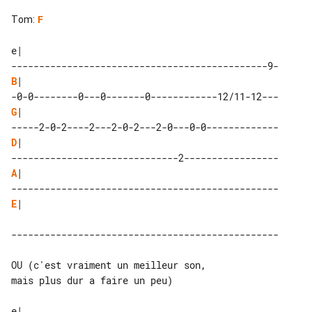
Tom
:
F
e| 

B
| 

G
| 

D
| 

A
| 

E
| 

------------------------------------------------

OU (c'est vraiment un meilleur son, 

mais plus dur a faire un peu)

e| 
