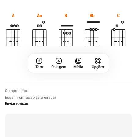
A
Am
B
Bb
C
Tom
Rolagem
Mídia
Opções
Composição
:
Essa informação está errada?
Enviar revisão