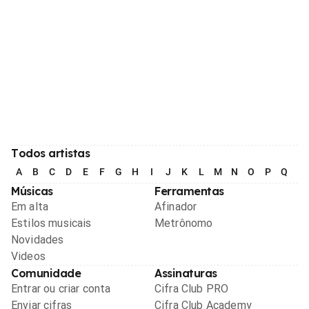
Todos artistas
A
B
C
D
E
F
G
H
I
J
K
L
M
N
O
P
Q
R
Músicas
Ferramentas
Em alta
Afinador
Estilos musicais
Metrônomo
Novidades
Videos
Comunidade
Assinaturas
Entrar ou criar conta
Cifra Club PRO
Enviar cifras
Cifra Club Academy