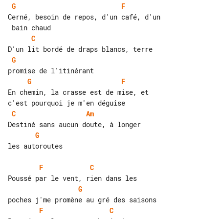
G
F
Cerné, besoin de repos, d'un café, d'un

C
G
G
F
En chemin, la crasse est de mise, et 

C
Am
G
les autoroutes

F
C
G
F
C