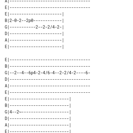
A|----------------------------------

E|----------------------------------

E|----------------------| 

B|2-0-2--2p0------------| 

G|-----------2--2-2/4-2-| 

D|----------------------| 

A|----------------------| 

E|----------------------------------

B|----------------------------------

G|--2--4--6p4-2-4/6-4--2-2/4-2----6-

D|----------------------------------

A|----------------------------------

E|----------------------------------

E|-------------------------| 

B|-------------------------| 

G|4--2~--------------------| 

D|-------------------------| 

A|-------------------------| 
