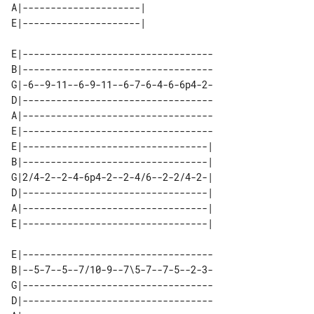
A|---------------------| 

E|----------------------------------

B|----------------------------------

G|-6--9-11--6-9-11--6-7-6-4-6-6p4-2-

D|----------------------------------

A|----------------------------------

E|----------------------------------

E|---------------------------------| 

B|---------------------------------| 

G|2/4-2--2-4-6p4-2--2-4/6--2-2/4-2-| 

D|---------------------------------| 

A|---------------------------------| 

E|----------------------------------

B|--5-7--5--7/10-9--7\5-7--7-5--2-3-

G|----------------------------------

D|----------------------------------
