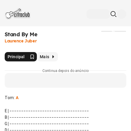
Stand By Me
Mídia
Laurence Juber
Principal
Mais
Continua depois do anúncio
Tom
:
A
E|----------------------------------

B|----------------------------------

G|----------------------------------

D|----------------------------------
