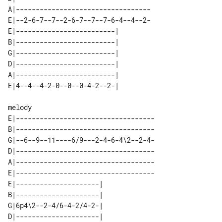
A|----------------------------------

E|--2-6-7--7--2-6-7--7--7-6-4--4--2-

E|-------------------------| 

B|-------------------------| 

G|-------------------------| 

D|-------------------------| 

A|-------------------------| 

melody

E|-----------------------------------

B|-----------------------------------

G|--6--9--11----6/9---2-4-6-4\2--2-4-

D|-----------------------------------

A|-----------------------------------

E|-----------------------------------

E|---------------------| 

B|---------------------| 

G|6p4\2--2-4/6-4-2/4-2-| 

D|---------------------| 
