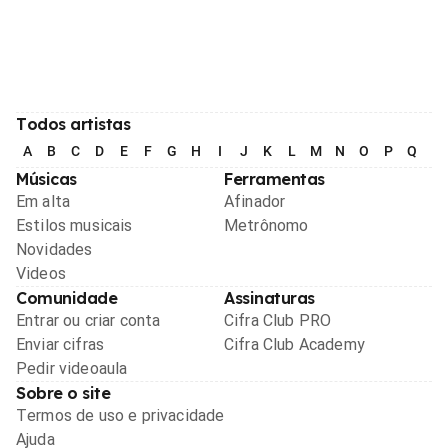
Todos artistas
A
B
C
D
E
F
G
H
I
J
K
L
M
N
O
P
Q
R
Músicas
Ferramentas
Em alta
Afinador
Estilos musicais
Metrônomo
Novidades
Videos
Comunidade
Assinaturas
Entrar ou criar conta
Cifra Club PRO
Enviar cifras
Cifra Club Academy
Pedir videoaula
Sobre o site
Termos de uso e privacidade
Ajuda