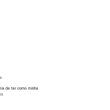
a
ia de ter como minha
ia