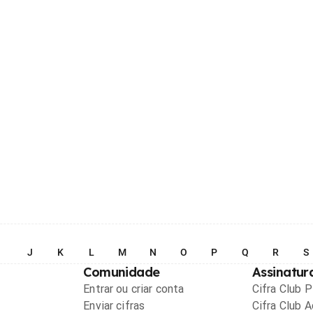
I
J
K
L
M
N
O
P
Q
R
S
Comunidade
Assinatur
Entrar ou criar conta
Cifra Club 
Enviar cifras
Cifra Club 