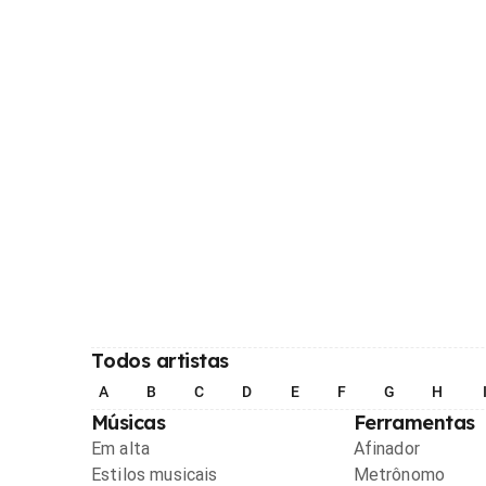
Todos artistas
A
B
C
D
E
F
G
H
Músicas
Ferramentas
Em alta
Afinador
Estilos musicais
Metrônomo