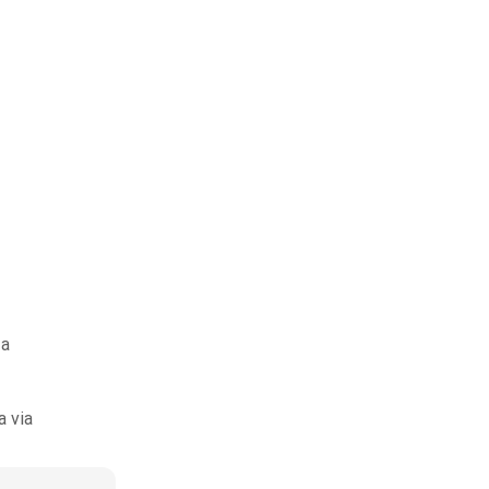
ma
a via