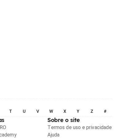
T
U
V
W
X
Y
Z
#
as
Sobre o site
PRO
Termos de uso e privacidade
Academy
Ajuda