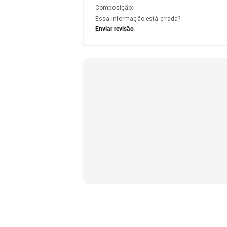
Composição
:
Essa informação está errada?
Enviar revisão