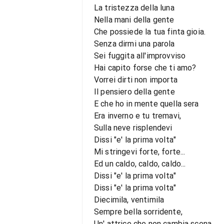
La tristezza della luna
Nella mani della gente
Che possiede la tua finta gioia.
Senza dirmi una parola
Sei fuggita all'improvviso
Hai capito forse che ti amo?
Vorrei dirti non importa
Il pensiero della gente
E che ho in mente quella sera
Era inverno e tu tremavi,
Sulla neve risplendevi
Dissi "e' la prima volta"
Mi stringevi forte, forte...
Ed un caldo, caldo, caldo...
Dissi "e' la prima volta"
Dissi "e' la prima volta"
Diecimila, ventimila
Sempre bella sorridente,
Un' attrice che non cambia scena.