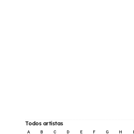
Todos artistas
A
B
C
D
E
F
G
H