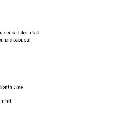
e gonna take a fall
gonna disappear
lionth time
y mind