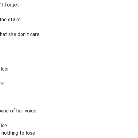
't forget
the stairs
hat she don't care
floor
ok
ound of her voice
oice
 nothing to lose