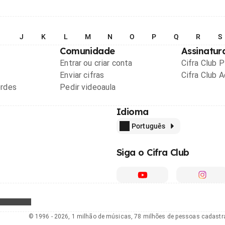
I
J
K
L
M
N
O
P
Q
R
S
Comunidade
Assinatur
Entrar ou criar conta
Cifra Club 
Enviar cifras
Cifra Club 
ordes
Pedir videoaula
Idioma
Português
Siga o Cifra Club
© 1996 - 2026, 1 milhão de músicas, 78 milhões de pessoas cadast