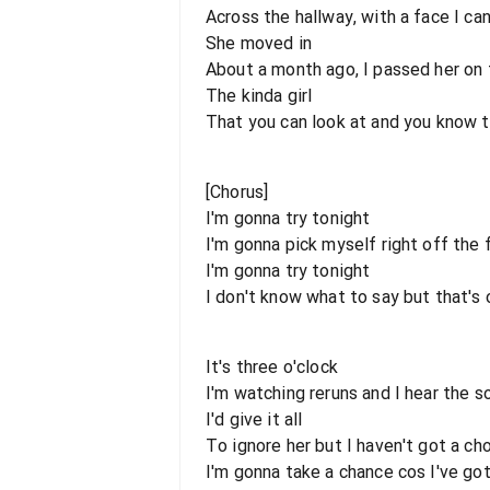
Across the hallway, with a face I can
She moved in
About a month ago, I passed her on 
The kinda girl
That you can look at and you know t
[Chorus]
I'm gonna try tonight
I'm gonna pick myself right off the 
I'm gonna try tonight
I don't know what to say but that's 
It's three o'clock
I'm watching reruns and I hear the s
I'd give it all
To ignore her but I haven't got a ch
I'm gonna take a chance cos I've got