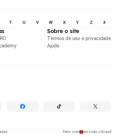
T
U
V
W
X
Y
Z
#
as
Sobre o site
PRO
Termos de uso e privacidade
Academy
Ajuda
radas
Feito com
em todo o Brasil