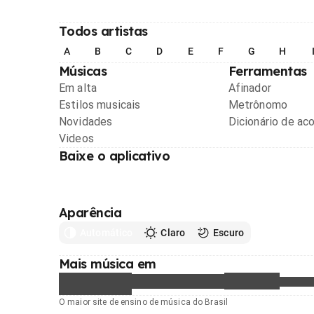
Todos artistas
A
B
C
D
E
F
G
H
Músicas
Ferramentas
Em alta
Afinador
Estilos musicais
Metrônomo
Novidades
Dicionário de ac
Videos
Baixe o aplicativo
Aparência
Automático
Claro
Escuro
Mais música em
O maior site de ensino de música do Brasil