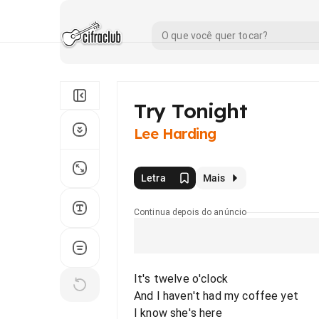
Try Tonight
Lee Harding
Letra
Mais
Continua depois do anúncio
It's twelve o'clock
And I haven't had my coffee yet
I know she's here