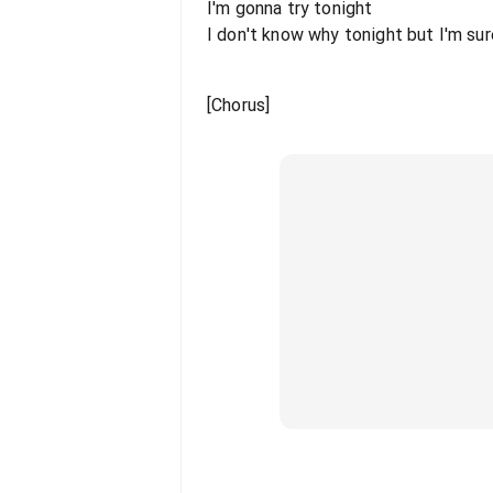
I'm gonna try tonight
I don't know why tonight but I'm sur
[Chorus]