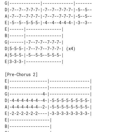
G|-------------|-------------|-------

D|-7--7--7-7-7-|-7--7--7-7-7-|-5--5--

A|-7--7--7-7-7-|-7--7--7-7-7-|-5--5--

E|-5--5--5-5-5-|-4--4--4-4-4-|-3--3--

E|------|---------------|      

B|------|---------------|      

G|------|-7--7-7--7-7-7-|      

D|5-5-5-|-7--7-7--7-7-7-| (x4) 

A|5-5-5-|-5--5-5--5-5-5-|      

[Pre-Chorus 2]

E|----------------|-----------------|

B|----------------|-----------------|

G|--------------4-|-----------------|

D|-4-4-4-4-4-4--4-|-5-5-5-5-5-5-5-5-|

A|-4-4-4-4-4-4--2-|-5-5-5-5-5-5-5-5-|

E|-2-2-2-2-2-2----|-3-3-3-3-3-3-3-3-|

E|-----------------| 

B|-----------------| 
