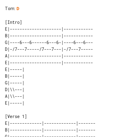
Tom
:
D
[Intro]

E|---------------------|------------

B|---------------------|------------

G|----6---6------6---6-|----6---6---

D|-/7---7-----/7---7---|-/7---7-----

A|---------------------|------------

E|---------------------|------------

E|-----| 

B|-----| 

G|-----| 

D|\\---| 

A|\\---| 

[Verse 1]

E|-------------|-------------|-------

B|-------------|-------------|-------

G|-------------|-------------|-------
