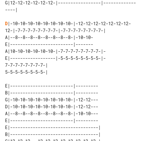
G|12-12-12-12-12-12-|-----------------|-------------
D
|-10-10-10-10-10-10-10-10-|-12-12-12-12-12-12-12-
12-|-7-7-7-7-7-7-7-7-|-7-7-7-7-7-7-7-7-|

A|--8--8--8--8--8--8--8--8-|-10-10-

E|-------------------------|-------

A|10-10-10-10-10-10-|-7-7-7-7-7-7-7-7-|-

E|------------------|-5-5-5-5-5-5-5-5-|-

7-7-7-7-7-7-7-7-| 

E|-------------------------|---------

B|-------------------------|---------

G|-10-10-10-10-10-10-10-10-|-12-12---

D|-10-10-10-10-10-10-10-10-|-12-12---

A|--8--8--8--8--8--8--8--8-|-10-10---

E|-------------------------|---------

E|-----------------------------------| 

B|-----------------------------------| 
