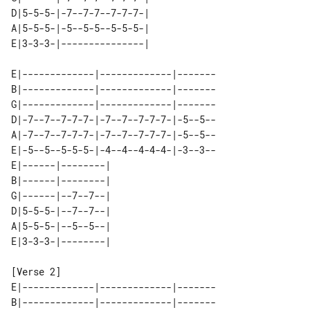
D|5-5-5-|-7--7-7--7-7-7-| 

A|5-5-5-|-5--5-5--5-5-5-| 

E|-------------|-------------|-------

B|-------------|-------------|-------

G|-------------|-------------|-------

D|-7--7--7-7-7-|-7--7--7-7-7-|-5--5--

A|-7--7--7-7-7-|-7--7--7-7-7-|-5--5--

E|-5--5--5-5-5-|-4--4--4-4-4-|-3--3--

E|------|--------| 

B|------|--------| 

G|------|--7--7--| 

D|5-5-5-|--7--7--| 

A|5-5-5-|--5--5--| 

[Verse 2]

E|-------------|-------------|-------

B|-------------|-------------|-------
