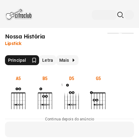
Nossa História
Mídia
Lipstick
Principal
Letra
Mais
A5
B5
D5
G5
5
Continua depois do anúncio