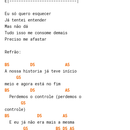
Eu só quero esquecer

Já tentei entender

Mas não dá

Tudo isso me consome demais

Preciso me afastar

Refrão:

B5
D5
A5
G5
B5
D5
A5
G5
B5
D5
A5
G5
B5
D5
A5