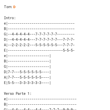
Tom
:
D
e|----------------------------------

B|----------------------------------

G|--4-4-4-4-4---7-7-7-7-7-7---------

D|--4-4-4-4-4---7-7-7-7-7-7---7-7-7-

A|--2-2-2-2-2---5-5-5-5-5-5---7-7-7-

E|----------------------------5-5-5-

e|---------------------| 

B|---------------------| 

G|---------------------| 

D|7-7---5-5-5-5-5-5----| 

A|7-7---5-5-5-5-5-5----| 

e|-----------------------------------

B|-----------------------------------

G|--4-4---4-4---4-4----7-7-7--9-9-9--
