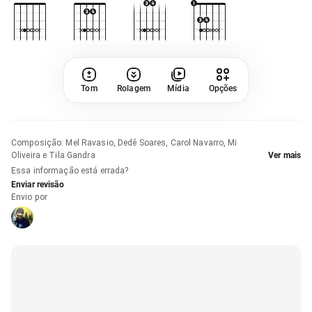
Tom
Rolagem
Mídia
Opções
Composição
:
Mel Ravasio, Dedê Soares, Carol Navarro, Mi
Oliveira e Tila Gandra
Ver mais
Essa informação está errada?
Enviar revisão
Envio por