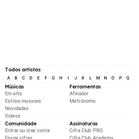
Todos artistas
A
B
C
D
E
F
G
H
I
J
K
L
M
N
O
P
Q
R
Músicas
Ferramentas
Em alta
Afinador
Estilos musicais
Metrônomo
Novidades
Videos
Comunidade
Assinaturas
Entrar ou criar conta
Cifra Club PRO
Enviar cifras
Cifra Club Academy