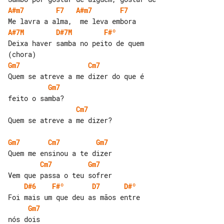
A#m7
F7
A#m7
F7
A#7M
D#7M
F#º
Deixa haver samba no peito de quem 

Gm7
Cm7
Gm7
Cm7
Quem se atreve a me dizer?

Gm7
Cm7
Gm7
Cm7
Gm7
D#6
F#º
D7
D#º
Gm7