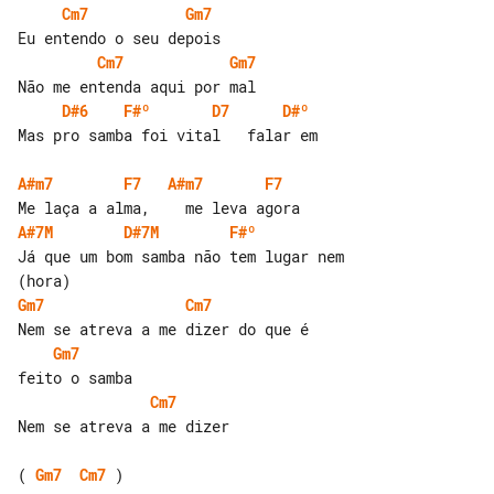
Cm7
Gm7
Cm7
Gm7
D#6
F#º
D7
D#º
Mas pro samba foi vital   falar em

A#m7
F7
A#m7
F7
A#7M
D#7M
F#º
Já que um bom samba não tem lugar nem 

Gm7
Cm7
Gm7
Cm7
Nem se atreva a me dizer

( 
Gm7
Cm7