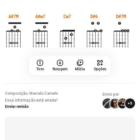
A#7M
A#m7
Cm7
D#6
D#7M
Tom
Rolagem
Mídia
Opções
Composição
:
Marcelo Camelo
Envio por
Essa informação está errada?
+
9
Enviar revisão