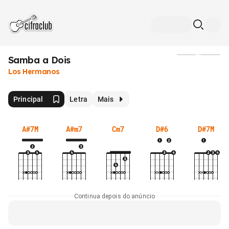
Samba a Dois
Mídia
Los Hermanos
Principal
Letra
Mais
A#7M
A#m7
Cm7
D#6
D#7M
Continua depois do anúncio