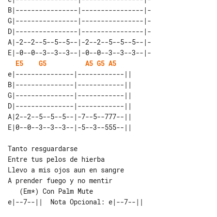
B|----------------|----------------|-

G|----------------|----------------|-

D|----------------|----------------|-

A|-2--2--5--5--5--|-2--2--5--5--5--|-

E|-0--0--3--3--3--|-0--0--3--3--3--|-

E5
G5
A5
G5
A5
e|---------------|------------|| 

B|---------------|------------|| 

G|---------------|------------|| 

D|---------------|------------|| 

A|2--2--5--5--5--|-7--5--777--|| 

Tanto resguardarse

Entre tus pelos de hierba

Llevo a mis ojos aun en sangre

A prender fuego y no mentir
