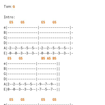
Tom
:
G
Intro:

E5
G5
E5
G5
e|----------------|----------------|-

B|----------------|----------------|-

G|----------------|----------------|-

D|----------------|----------------|-

A|-2--2--5--5--5--|-2--2--5--5--5--|-

E|-0--0--3--3--3--|-0--0--3--3--3--|-

E5
G5
B5
A5
B5
e|---------------|----------|| 

B|---------------|----------|| 

G|---------------|----------|| 

D|---------------|----------|| 

A|2--2--5--5--5--|-9--7--9--|| 

E5
G5
E5
G5
e|----------------|----------------|-
