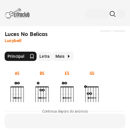
Luces No Belicas
Mídia
Lucybell
Principal
Letra
Mais
A5
B5
E5
G5
Continua depois do anúncio