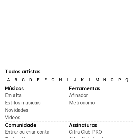
Todos artistas
A
B
C
D
E
F
G
H
I
J
K
L
M
N
O
P
Q
R
Músicas
Ferramentas
Em alta
Afinador
Estilos musicais
Metrônomo
Novidades
Videos
Comunidade
Assinaturas
Entrar ou criar conta
Cifra Club PRO