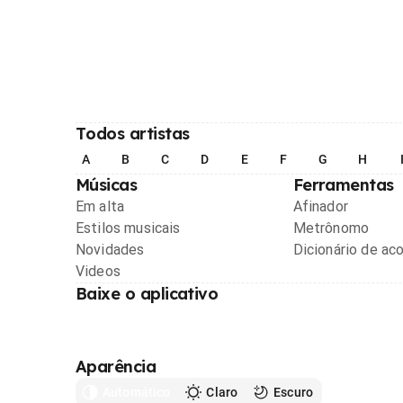
Todos artistas
A
B
C
D
E
F
G
H
Músicas
Ferramentas
Em alta
Afinador
Estilos musicais
Metrônomo
Novidades
Dicionário de ac
Videos
Baixe o aplicativo
Aparência
Automático
Claro
Escuro