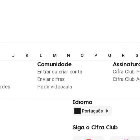
I
J
K
L
M
N
O
P
Q
R
S
Comunidade
Assinatur
Entrar ou criar conta
Cifra Club 
Enviar cifras
Cifra Club 
ordes
Pedir videoaula
Idioma
Português
Siga o Cifra Club