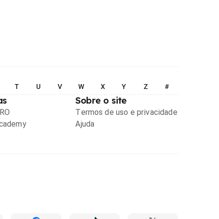
T
U
V
W
X
Y
Z
#
as
Sobre o site
PRO
Termos de uso e privacidade
Academy
Ajuda