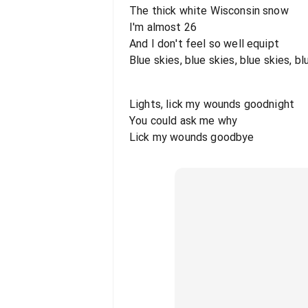
The thick white Wisconsin snow
I'm almost 26
And I don't feel so well equipt
Blue skies, blue skies, blue skies, b
Lights, lick my wounds goodnight
You could ask me why
Lick my wounds goodbye