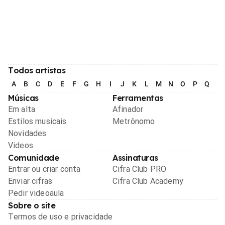
Todos artistas
A
B
C
D
E
F
G
H
I
J
K
L
M
N
O
P
Q
R
Músicas
Ferramentas
Em alta
Afinador
Estilos musicais
Metrônomo
Novidades
Videos
Comunidade
Assinaturas
Entrar ou criar conta
Cifra Club PRO
Enviar cifras
Cifra Club Academy
Pedir videoaula
Sobre o site
Termos de uso e privacidade