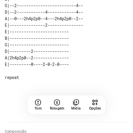
G|--2-------------------------4--

D|--2------------4------------4--

A|--0---2h4p2p0--4---2h4p2p0--2--

E|---------------2---------------

E|------------------------- 

B|------------------------- 

G|------------------------- 

D|---------2--------------- 

A|2h4p2p0--2--------------- 

Tom
Rolagem
Mídia
Opções
Composição
: