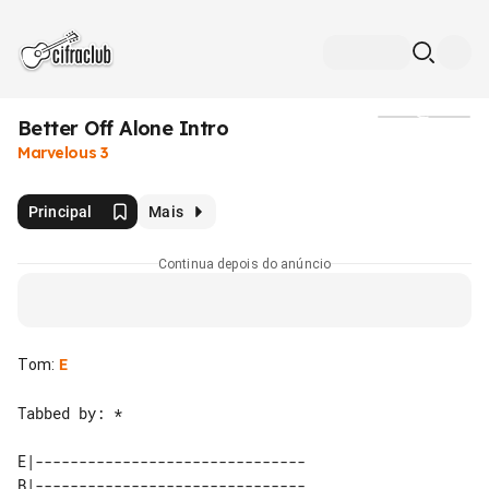
Better Off Alone Intro
Mídia
Marvelous 3
Principal
Mais
Continua depois do anúncio
Tom
:
E
Tabbed by: *

E|-------------------------------

B|-------------------------------
