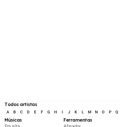
Todos artistas
A
B
C
D
E
F
G
H
I
J
K
L
M
N
O
P
Q
R
Músicas
Ferramentas
Em alta
Afinador