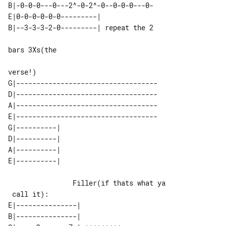
B|-0-0-0---0---2^-0-2^-0--0-0-0---0-

E|0-0-0-0-0-0---------|              

B|--3-3-3-2-0---------| repeat the 2 

verse!)

G|-----------------------------------

D|-----------------------------------

A|-----------------------------------

E|-----------------------------------

G|----------| 

D|----------| 

A|----------| 

                Filler(if thats what ya

E|---------------|               

B|---------------|               
