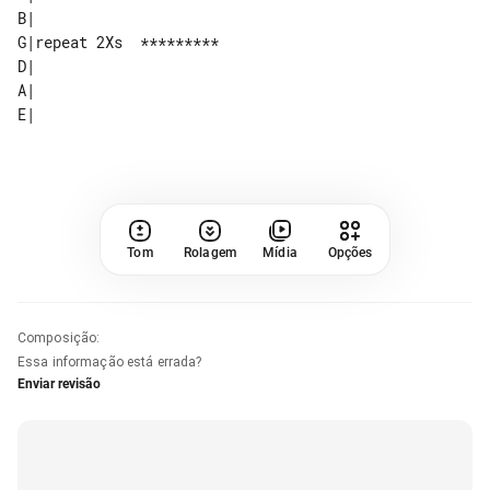
B|                      

G|repeat 2Xs  ********* 

D|                      

A|                      

Tom
Rolagem
Mídia
Opções
Composição
:
Essa informação está errada?
Enviar revisão