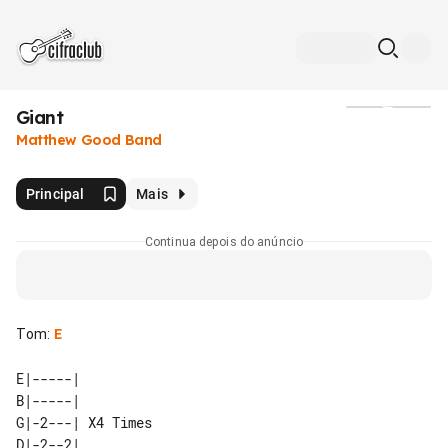
Giant
Mídia
Matthew Good Band
Principal
Mais
Continua depois do anúncio
Tom
:
E
E|-----|          

B|-----|          

G|-2---| X4 Times 

D|-2--2|          
