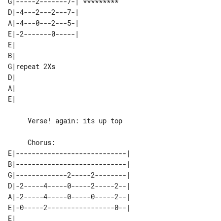
G|-----2-------7-| *********     

D|-4---2---2---7-|               

A|-4---0---2---5-|               

E|-2-------0-----|               

E|           

B|           

G|repeat 2Xs 

D|           

A|           

     Verse! again: its up top

E|----------------------------| 

B|----------------------------| 

G|-------------2-----2--------| 

D|-2-----4-----0-----2-----2--| 

A|-2-----4-----0-----0-----2--| 

E|-0-----2-----------------0--| 

E|                      
