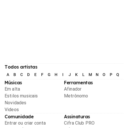
Todos artistas
A
B
C
D
E
F
G
H
I
J
K
L
M
N
O
P
Q
R
Músicas
Ferramentas
Em alta
Afinador
Estilos musicais
Metrônomo
Novidades
Videos
Comunidade
Assinaturas
Entrar ou criar conta
Cifra Club PRO