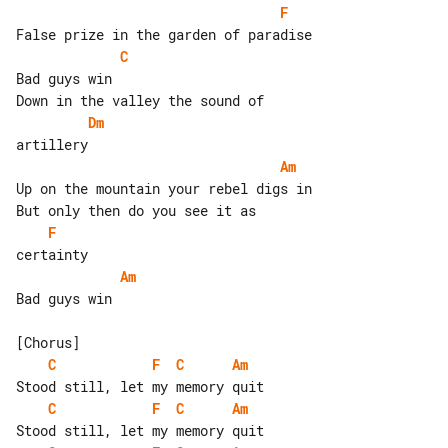
F
C
Bad guys win

Dm
Am
Up on the mountain your rebel digs in

F
Am
Bad guys win

C
F
C
Am
C
F
C
Am