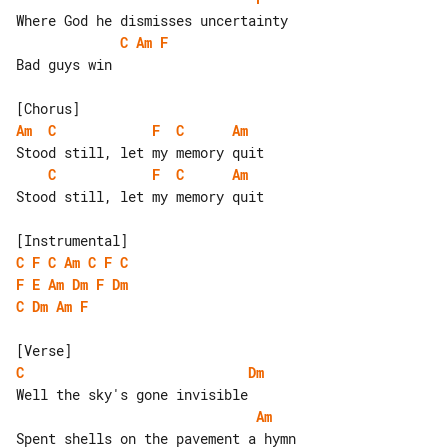
C
Am
F
Bad guys win

Am
C
F
C
Am
C
F
C
Am
Stood still, let my memory quit

C
F
C
Am
C
F
C
F
E
Am
Dm
F
Dm
C
Dm
Am
F
C
Dm
Am