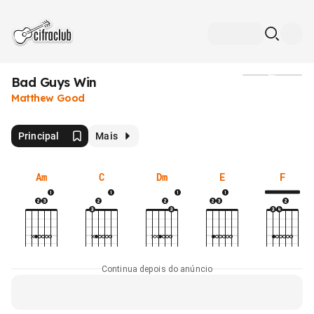
Bad Guys Win
Mídia
Matthew Good
Principal
Mais
Am
C
Dm
E
F
Continua depois do anúncio