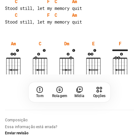
C
F
C
Am
C
F
C
Am
Am
C
Dm
E
F
Tom
Rolagem
Mídia
Opções
Composição
:
Essa informação está errada?
Enviar revisão