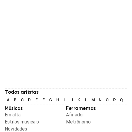
Todos artistas
A
B
C
D
E
F
G
H
I
J
K
L
M
N
O
P
Q
R
Músicas
Ferramentas
Em alta
Afinador
Estilos musicais
Metrônomo
Novidades