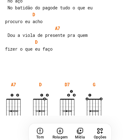
 no aço

D
A7
D
fizer o que eu faço

A7
D
D7
G
Tom
Rolagem
Mídia
Opções