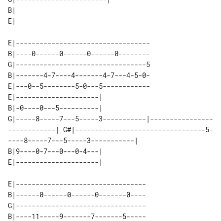
B|                         

E|----------------------------------

B|----0------0------0------0--------

G|---------------------------------5

B|-------4-7----4-------4-7---4-5-0-

E|---0--5--------5-0---5------------

E|---------------------|                                                                                                                  

B|-0----0---5----------|                                                                                                                  

G|-----8-----7---5-----3-----------|----------------
------------| G#|---------------------------------5-
----8-----7---5-----3-----------| 

B|9----0-7---0---0-4---|                                                                                                                  

E|---------------------------------

B|------0------0------0-------0----

G|---------------------------------

B|----11-----9-------7-------5-----
