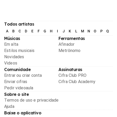
Todos artistas
A
B
C
D
E
F
G
H
I
J
K
L
M
N
O
P
Q
R
Músicas
Ferramentas
Em alta
Afinador
Estilos musicais
Metrônomo
Novidades
Videos
Comunidade
Assinaturas
Entrar ou criar conta
Cifra Club PRO
Enviar cifras
Cifra Club Academy
Pedir videoaula
Sobre o site
Termos de uso e privacidade
Ajuda
Baixe o aplicativo