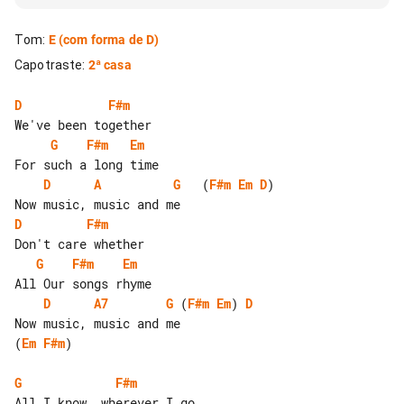
Tom
:
E
(com forma de D)
Capotraste
:
2ª casa
D
F#m
G
F#m
Em
D
A
G
   (
F#m
Em
D
)

D
F#m
G
F#m
Em
D
A7
G
 (
F#m
Em
) 
D
(
Em
F#m
)

G
F#m