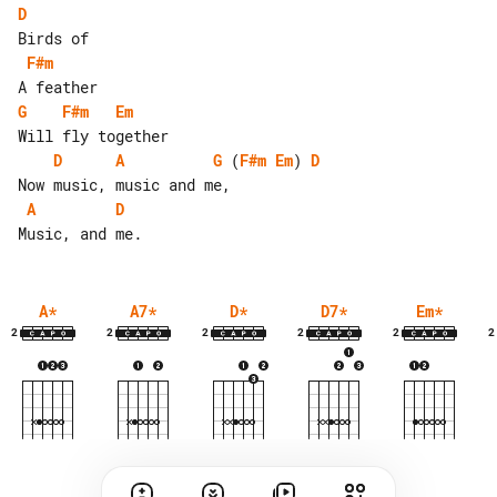
D
F#m
G
F#m
Em
D
A
G
 (
F#m
Em
) 
D
A
D
A
*
A7
*
D
*
D7
*
Em
*
2
2
2
2
2
2