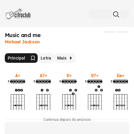
Music and me
Mídia
Michael Jackson
Principal
Letra
Mais
A
*
A7
*
D
*
D7
*
Em
*
2
2
2
2
2
Continua depois do anúncio