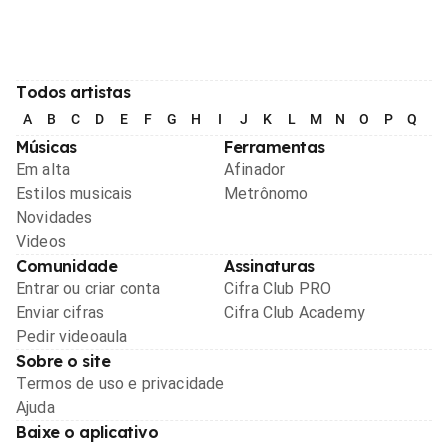
Todos artistas
A
B
C
D
E
F
G
H
I
J
K
L
M
N
O
P
Q
R
Músicas
Ferramentas
Em alta
Afinador
Estilos musicais
Metrônomo
Novidades
Videos
Comunidade
Assinaturas
Entrar ou criar conta
Cifra Club PRO
Enviar cifras
Cifra Club Academy
Pedir videoaula
Sobre o site
Termos de uso e privacidade
Ajuda
Baixe o aplicativo