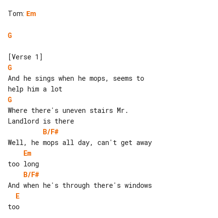
Tom
:
Em
G
G
And he sings when he mops, seems to 

G
Where there's uneven stairs Mr. 

B/F#
Em
B/F#
E
too
