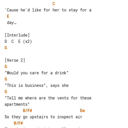
C
E
 day…

[Interlude]

G
G
G
G
”Tell me where are the vents for these 

B/F#
Em
B/F#