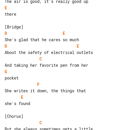
E
there

D
E
D
E
C
G
F
E
she's found

C