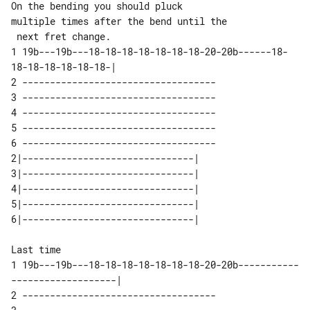
On the bending you should pluck 

multiple times after the bend until the

1 19b---19b---18-18-18-18-18-18-18-20-20b------18-
18-18-18-18-18-18-|

2 -----------------------------------

3 -----------------------------------

4 -----------------------------------

5 -----------------------------------

6 -----------------------------------

2|-------------------------------| 

3|-------------------------------| 

4|-------------------------------| 

5|-------------------------------| 

1 19b---19b---18-18-18-18-18-18-18-20-20b-----------
-------------------|

2 -----------------------------------
