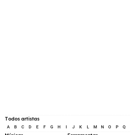
Todos artistas
A
B
C
D
E
F
G
H
I
J
K
L
M
N
O
P
Q
R