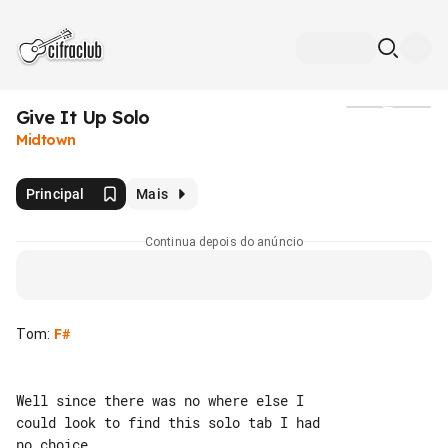
Give It Up Solo
Mídia
Midtown
Principal
Mais
Continua depois do anúncio
Tom
:
F#
Well since there was no where else I 

could look to find this solo tab I had 

no choice
