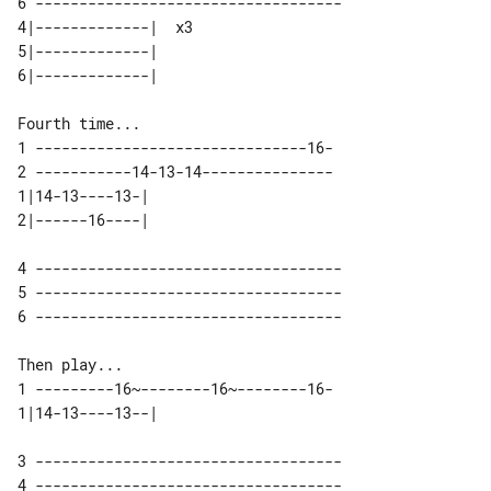
6 -----------------------------------

4|-------------|  x3 

5|-------------|     

Fourth time...

1 -------------------------------16-

2 -----------14-13-14---------------

1|14-13----13-| 

4 -----------------------------------

5 -----------------------------------

1 ---------16~--------16~--------16-

3 -----------------------------------

4 -----------------------------------
