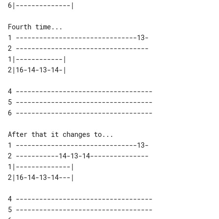
1 -------------------------------13-

2 ----------------------------------

1|------------| 

4 -----------------------------------

5 -----------------------------------

1 -------------------------------13-

2 -----------14-13-14---------------

1|--------------| 

4 -----------------------------------

5 -----------------------------------
