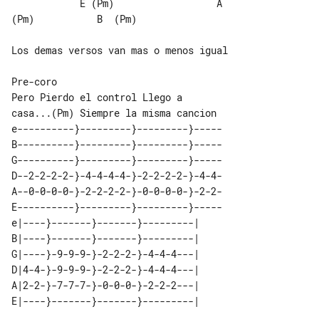
            E (Pm)                  A 

(Pm)           B  (Pm)

Los demas versos van mas o menos igual

Pre-coro

Pero Pierdo el control Llego a 

e----------}---------}---------}-----

B----------}---------}---------}-----

G----------}---------}---------}-----

D--2-2-2-2-}-4-4-4-4-}-2-2-2-2-}-4-4-

A--0-0-0-0-}-2-2-2-2-}-0-0-0-0-}-2-2-

E----------}---------}---------}-----

e|----}-------}-------}---------| 

B|----}-------}-------}---------| 

G|----}-9-9-9-}-2-2-2-}-4-4-4---| 

D|4-4-}-9-9-9-}-2-2-2-}-4-4-4---| 

A|2-2-}-7-7-7-}-0-0-0-}-2-2-2---| 
