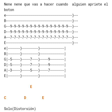
Nene nene que vas a hacer cuando  alguien apriete el 
boton

e---------------------------------}--

B---------------------------------}--

G--9-9-9-9-9-9-9-9-9-9-9-9-9-9-9--}--

D--9-9-9-9-9-9-9-9-9-9-9-9-9-9-9--}--

A--7-7-7-7-7-7-7-7-7-7-7-7-7-7-7--}--

E---------------------------------}--

e|------}--------}------------| 

B|------}--------}------------| 

G|-5----}----7---}----9-------| 

D|-5----}----7---}----9-------| 

A|-3----}----5---}----7-------| 

E
C
D
E
Solo(Distorsión)
