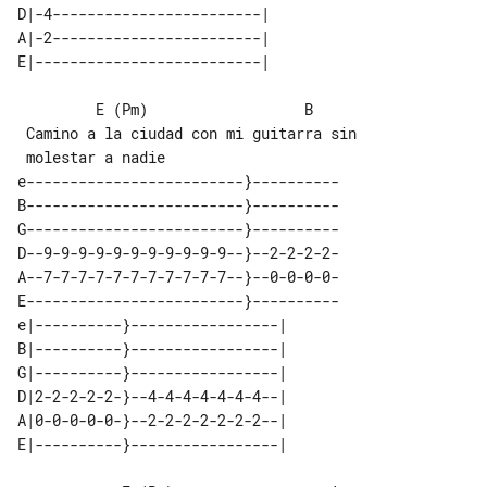
D|-4------------------------| 

A|-2------------------------| 

         E (Pm)                  B

 Camino a la ciudad con mi guitarra sin

e-------------------------}----------

B-------------------------}----------

G-------------------------}----------

D--9-9-9-9-9-9-9-9-9-9-9--}--2-2-2-2-

A--7-7-7-7-7-7-7-7-7-7-7--}--0-0-0-0-

E-------------------------}----------

e|----------}-----------------| 

B|----------}-----------------| 

G|----------}-----------------| 

D|2-2-2-2-2-}--4-4-4-4-4-4-4--| 

A|0-0-0-0-0-}--2-2-2-2-2-2-2--| 
