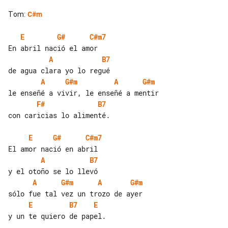
Tom
:
C#m
E
G#
C#m7
A
B7
A
G#m
A
G#m
F#
B7
con caricias lo alimenté.

E
G#
C#m7
A
B7
A
G#m
A
G#m
E
B7
E
y un te quiero de papel.
