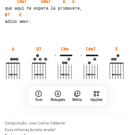
C#m7
G#m7
A
E
B7
E
adiós amor.

A
B7
C#m
C#m7
E
4
4
Tom
Rolagem
Mídia
Opções
Composição
:
Juan Carlos Calderón
Essa informação está errada?