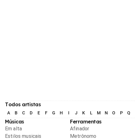
Todos artistas
A
B
C
D
E
F
G
H
I
J
K
L
M
N
O
P
Q
R
Músicas
Ferramentas
Em alta
Afinador
Estilos musicais
Metrônomo