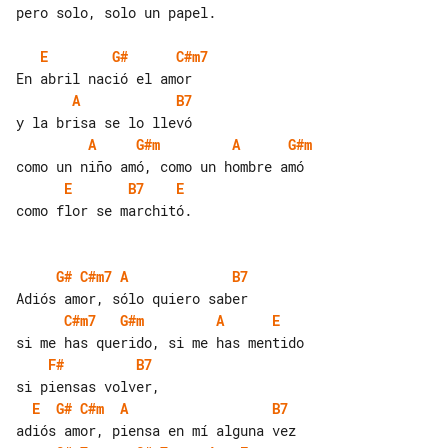
pero solo, solo un papel.

E
G#
C#m7
A
B7
A
G#m
A
G#m
E
B7
E
como flor se marchitó.

G#
C#m7
A
B7
C#m7
G#m
A
E
F#
B7
E
G#
C#m
A
B7