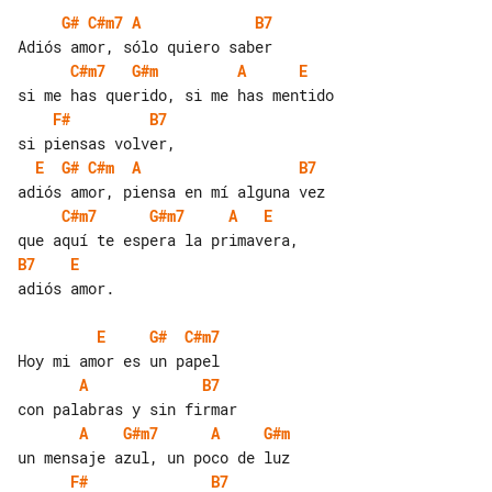
G#
C#m7
A
B7
C#m7
G#m
A
E
F#
B7
E
G#
C#m
A
B7
C#m7
G#m7
A
E
B7
E
adiós amor.

E
G#
C#m7
A
B7
A
G#m7
A
G#m
F#
B7