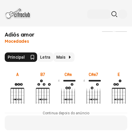
Adiós amor
Mídia
Mocedades
Principal
Letra
Mais
A
B7
C#m
C#m7
E
4
4
Continua depois do anúncio