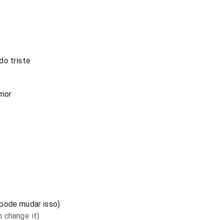
do triste
amor
pode mudar isso)
 change it)