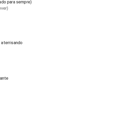
ado para sempre)
ever)
 aterrisando
mante