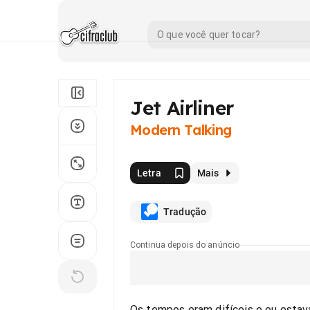
Jet Airliner
Modern Talking
Letra
Mais
Tradução
Continua depois do anúncio
Os tempos eram difíceis e eu estav