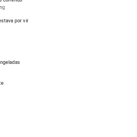
ing
stava por vir
ongeladas
te