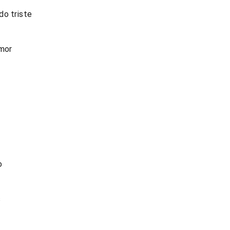
do triste
amor
o
s