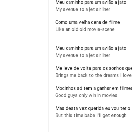
Meu caminho para um avião a jato
My avenue to a jet airliner
Como uma velha cena de filme
Like an old old movie-scene
Meu caminho para um avião a jato
My avenue to a jet airliner
Me leve de volta para os sonhos qu
Brings me back to the dreams I lov
Mocinhos só tem a ganhar em filme
Good guys only win in movies
Mas desta vez querida eu vou ter o 
But this time babe I'll get enough