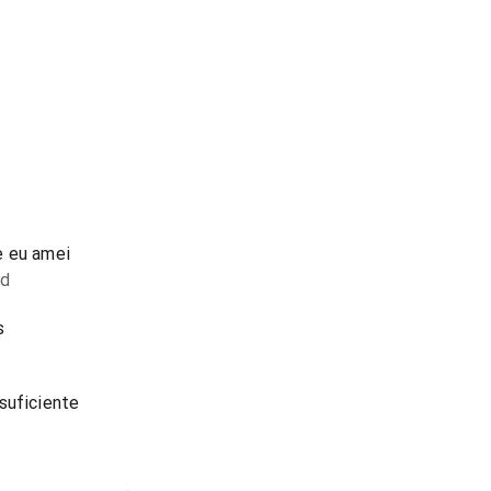
e eu amei
ed
s
suficiente