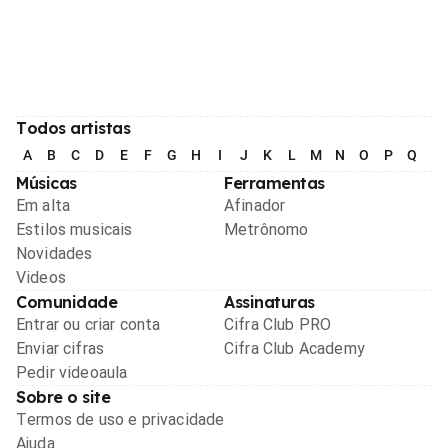
Todos artistas
A
B
C
D
E
F
G
H
I
J
K
L
M
N
O
P
Q
R
Músicas
Ferramentas
Em alta
Afinador
Estilos musicais
Metrônomo
Novidades
Videos
Comunidade
Assinaturas
Entrar ou criar conta
Cifra Club PRO
Enviar cifras
Cifra Club Academy
Pedir videoaula
Sobre o site
Termos de uso e privacidade
Ajuda