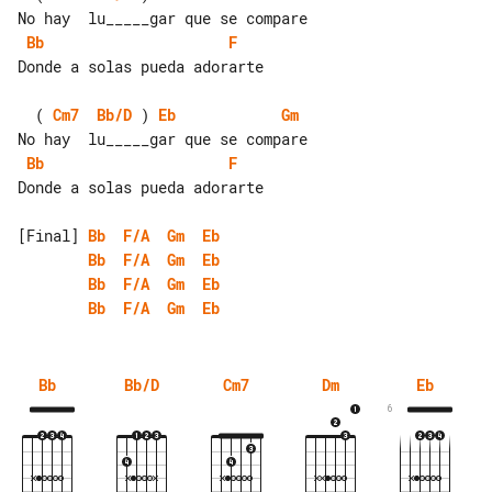
Bb
F
Donde a solas pueda adorarte

  ( 
Cm7
Bb/D
 ) 
Eb
Gm
Bb
F
Donde a solas pueda adorarte

[Final] 
Bb
F/A
Gm
Eb
Bb
F/A
Gm
Eb
Bb
F/A
Gm
Eb
Bb
F/A
Gm
Eb
Bb
Bb/D
Cm7
Dm
Eb
6