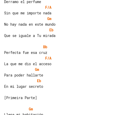
F/A
Gm
Eb
Que se iguale a Tu mirada

Bb
F/A
Gm
Eb
En mi lugar secreto

[Primeira Parte]

Gm