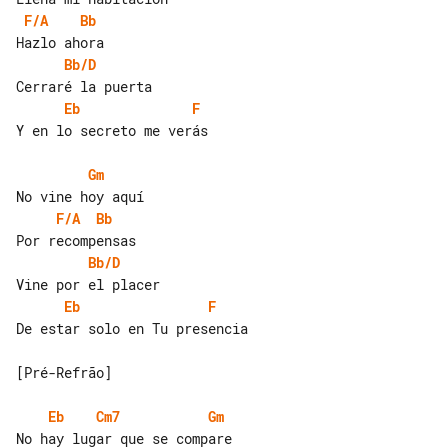
F/A
Bb
Bb/D
Eb
F
Y en lo secreto me verás

Gm
F/A
Bb
Bb/D
Eb
F
De estar solo en Tu presencia

[Pré-Refrão]

Eb
Cm7
Gm