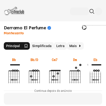
Derramo El
Perfume
Montesanto
Principal
Simplificada
Letra
Mais
Bb
Bb/D
Cm7
Dm
Eb
6
Continua depois do anúncio