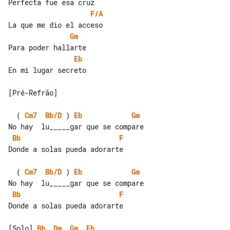
F/A
Gm
Eb
En mi lugar secreto

[Pré-Refrão]

  ( 
Cm7
Bb/D
 ) 
Eb
Gm
Bb
F
Donde a solas pueda adorarte

  ( 
Cm7
Bb/D
 ) 
Eb
Gm
Bb
F
Donde a solas pueda adorarte

[Solo] 
Bb
Dm
Gm
Eb