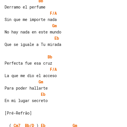
Bb
F/A
Gm
Eb
Que se iguale a Tu mirada

Bb
F/A
Gm
Eb
En mi lugar secreto

[Pré-Refrão]

  ( 
Cm7
Bb/D
 ) 
Eb
Gm