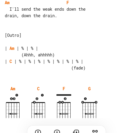
Am
F
  I'll send the weak ends down the 

drain, down the drain.

[Outro]

| 
Am
 | % | % |

| 
C
 | % | % | % | % | % | % | % |

Am
C
F
G