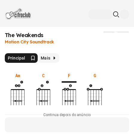
The Weakends
Mídia
Motion City Soundtrack
Principal
Mais
Am
C
F
G
Continua depois do anúncio