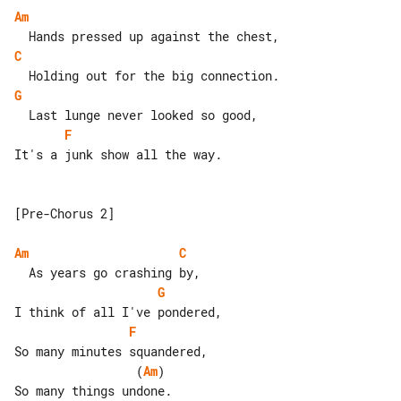
Am
C
G
F
It's a junk show all the way.

[Pre-Chorus 2]

Am
C
G
F
                 (
Am
)
