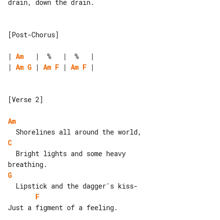
drain, down the drain.

[Post-Chorus]

| 
Am
| 
Am
G
 | 
Am
F
 | 
Am
F
 |

[Verse 2]

Am
C
  Bright lights and some heavy 

G
F
Just a figment of a feeling.
