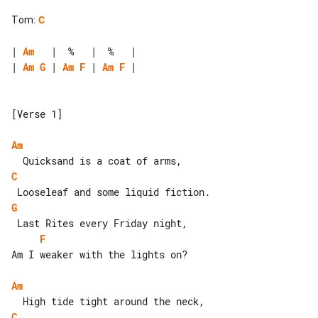
Tom
:
C
| 
Am
| 
Am
G
 | 
Am
F
 | 
Am
F
 |

[Verse 1]

Am
C
G
F
Am I weaker with the lights on?

Am
C