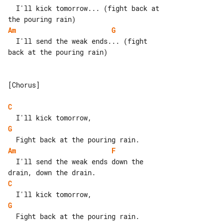
  I'll kick tomorrow... (fight back at 

Am
G
  I'll send the weak ends... (fight 

back at the pouring rain)

[Chorus]

C
G
Am
F
  I'll send the weak ends down the 

C
G