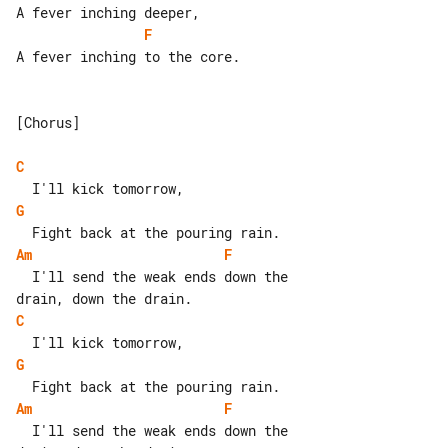
F
A fever inching to the core.

[Chorus]

C
G
Am
F
  I'll send the weak ends down the 

C
G
Am
F
  I'll send the weak ends down the 
