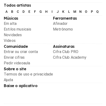
Todos artistas
A
B
C
D
E
F
G
H
I
J
K
L
M
N
O
P
Q
R
Músicas
Ferramentas
Em alta
Afinador
Estilos musicais
Metrônomo
Novidades
Videos
Comunidade
Assinaturas
Entrar ou criar conta
Cifra Club PRO
Enviar cifras
Cifra Club Academy
Pedir videoaula
Sobre o site
Termos de uso e privacidade
Ajuda
Baixe o aplicativo