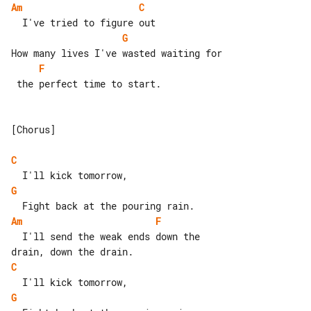
Am
C
G
F
 the perfect time to start.

[Chorus]

C
G
Am
F
  I'll send the weak ends down the 

C
G