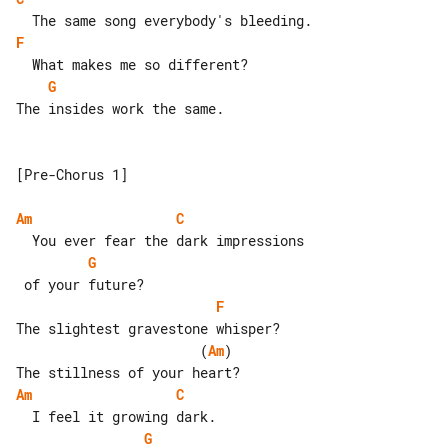
F
G
The insides work the same.

[Pre-Chorus 1]

Am
C
G
F
                       (
Am
)

Am
C
G