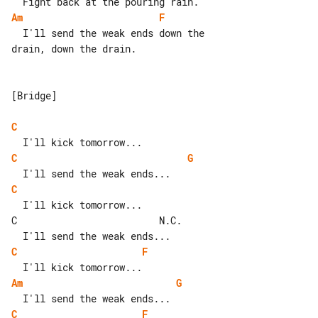
Am
F
  I'll send the weak ends down the 

drain, down the drain.

[Bridge]

C
C
G
C
  I'll kick tomorrow...

C                         N.C.

C
F
Am
G
C
F