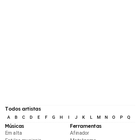
Todos artistas
A
B
C
D
E
F
G
H
I
J
K
L
M
N
O
P
Q
R
Músicas
Ferramentas
Em alta
Afinador