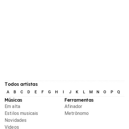
Todos artistas
A
B
C
D
E
F
G
H
I
J
K
L
M
N
O
P
Q
R
Músicas
Ferramentas
Em alta
Afinador
Estilos musicais
Metrônomo
Novidades
Videos