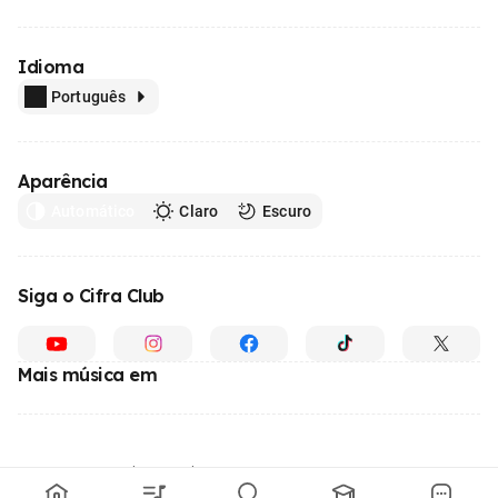
Idioma
Português
Aparência
Automático
Claro
Escuro
Siga o Cifra Club
Mais música em
Feito com
em todo o Brasil
© 1996 - 2026, o maior site de ensino de música do Brasil