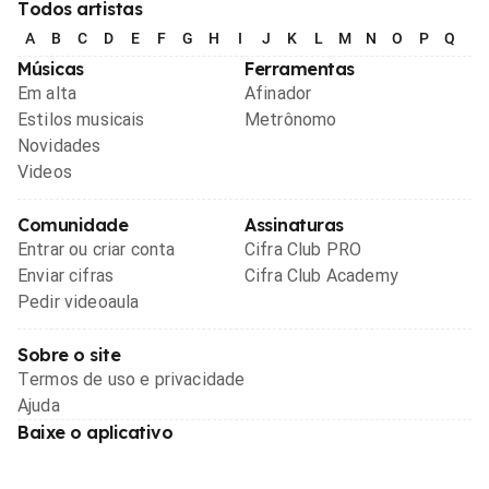
Todos artistas
A
B
C
D
E
F
G
H
I
J
K
L
M
N
O
P
Q
R
Músicas
Ferramentas
Em alta
Afinador
Estilos musicais
Metrônomo
Novidades
Videos
Comunidade
Assinaturas
Entrar ou criar conta
Cifra Club PRO
Enviar cifras
Cifra Club Academy
Pedir videoaula
Sobre o site
Termos de uso e privacidade
Ajuda
Baixe o aplicativo