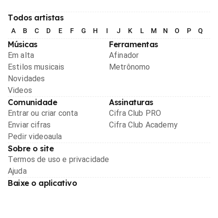
Todos artistas
A
B
C
D
E
F
G
H
I
J
K
L
M
N
O
P
Q
R
Músicas
Ferramentas
Em alta
Afinador
Estilos musicais
Metrônomo
Novidades
Videos
Comunidade
Assinaturas
Entrar ou criar conta
Cifra Club PRO
Enviar cifras
Cifra Club Academy
Pedir videoaula
Sobre o site
Termos de uso e privacidade
Ajuda
Baixe o aplicativo