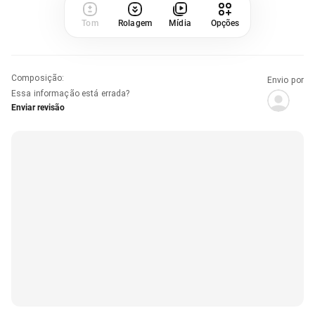
Tom
Rolagem
Mídia
Opções
Composição
:
Envio por
Essa informação está errada?
Enviar revisão