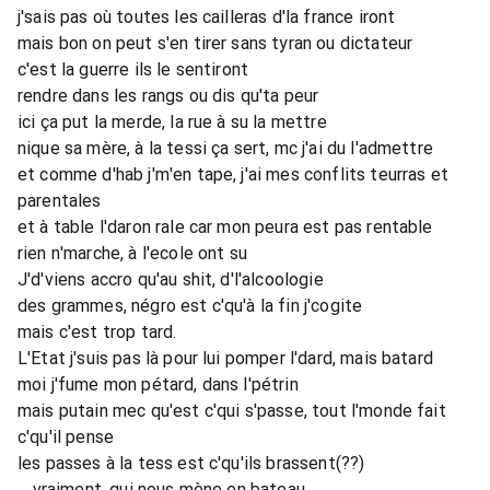
j'sais pas où toutes les cailleras d'la france iront
mais bon on peut s'en tirer sans tyran ou dictateur
c'est la guerre ils le sentiront
rendre dans les rangs ou dis qu'ta peur
ici ça put la merde, la rue à su la mettre
nique sa mère, à la tessi ça sert, mc j'ai du l'admettre
et comme d'hab j'm'en tape, j'ai mes conflits teurras et
parentales
et à table l'daron rale car mon peura est pas rentable
rien n'marche, à l'ecole ont su
J'd'viens accro qu'au shit, d'l'alcoologie
des grammes, négro est c'qu'à la fin j'cogite
mais c'est trop tard.
L'Etat j'suis pas là pour lui pomper l'dard, mais batard
moi j'fume mon pétard, dans l'pétrin
mais putain mec qu'est c'qui s'passe, tout l'monde fait
c'qu'il pense
les passes à la tess est c'qu'ils brassent(??)
... vraiment, qui nous mène en bateau