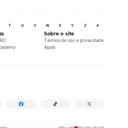
T
U
V
W
X
Y
Z
#
as
Sobre o site
PRO
Termos de uso e privacidade
Academy
Ajuda
radas
Feito com
em todo o Brasil