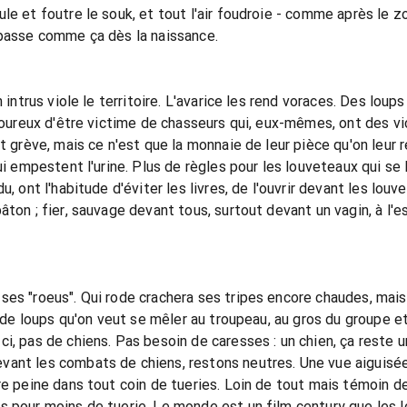
le et foutre le souk, et tout l'air foudroie - comme après le zo
 passe comme ça dès la naissance.
n intrus viole le territoire. L'avarice les rend voraces. Des lo
uloureux d'être victime de chasseurs qui, eux-mêmes, ont des v
nt grève, mais ce n'est que la monnaie de leur pièce qu'on leu
ui empestent l'urine. Plus de règles pour les louveteaux qui se l
u, ont l'habitude d'éviter les livres, de l'ouvrir devant les lou
ton ; fier, sauvage devant tous, surtout devant un vagin, à l'esp
ses "roeus". Qui rode crachera ses tripes encore chaudes, mais
as de loups qu'on veut se mêler au troupeau, au gros du groupe e
i, pas de chiens. Pas besoin de caresses : un chien, ça reste u
ant les combats de chiens, restons neutres. Une vue aiguisée
re peine dans tout coin de tueries. Loin de tout mais témoin de
 pour moins de tuerie. Le monde est un film century que les lo