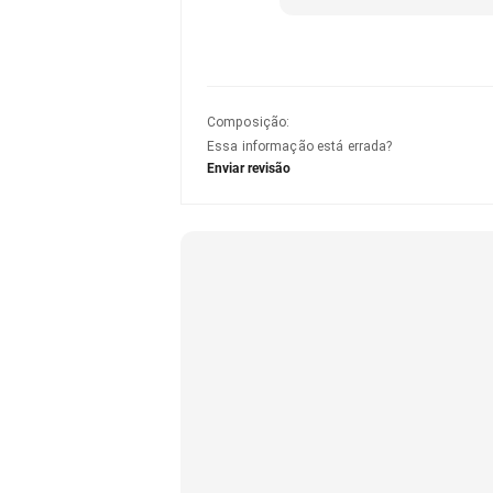
Composição
:
Essa informação está errada?
Enviar revisão