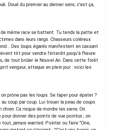
uk. Doué du premier au dernier sens, c'est ça,
ups de même race se battent. Tu tends la patte et
ictimes dans leurs rangs. Chasseurs coléreux
r rend… Des loups égarés manifestent en cassant
èvent tôt pour vendre l'interdit jusqu'à l'heure
ves, de tout brûler le Nouvel An. Dans cette forêt
rit vengeur, attaque en plein jour : voici les
 on prône pas les loups. Se taper pour épater ?
t au coup par coup. Lui trouer la peau de coups
n chien. Ca risque de mordre les siens. On
 pour donner des points de vue pointus ; on
 tout, jamais wanted. Pointer ou faire "One,
ups matent en s'écriant : "C'est une tuerie, ça