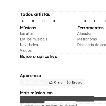
Todos artistas
A
B
C
D
E
F
G
H
Músicas
Ferramentas
Em alta
Afinador
Estilos musicais
Metrônomo
Novidades
Dicionário de ac
Videos
Baixe o aplicativo
Aparência
Automático
Claro
Escuro
Mais música em
O maior site de ensino de música do Brasil