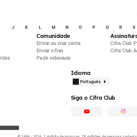
I
J
K
L
M
N
O
P
Q
R
S
Comunidade
Assinatur
Entrar ou criar conta
Cifra Club 
Enviar cifras
Cifra Club 
ordes
Pedir videoaula
Idioma
Português
Siga o Cifra Club
© 1996 - 2026, 1 milhão de músicas, 78 milhões de pessoas cadast