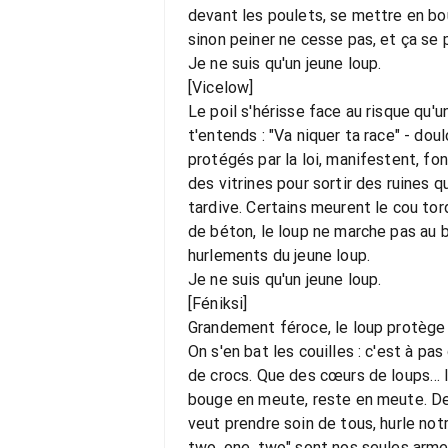
devant les poulets, se mettre en bou
sinon peiner ne cesse pas, et ça se
Je ne suis qu'un jeune loup.
[Vicelow]
Le poil s'hérisse face au risque qu'u
t'entends : "Va niquer ta race" - do
protégés par la loi, manifestent, fo
des vitrines pour sortir des ruines q
tardive. Certains meurent le cou tord
de béton, le loup ne marche pas au bâ
hurlements du jeune loup.
Je ne suis qu'un jeune loup.
[Féniksi]
Grandement féroce, le loup protège 
On s'en bat les couilles : c'est à p
de crocs. Que des cœurs de loups… Ic
bouge en meute, reste en meute. Dev
veut prendre soin de tous, hurle not
two, one, two" sont nos seules armes