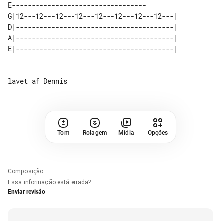
E----------------------------------

G|12---12---12---12---12---12---12---12---| 

D|----------------------------------------| 

A|----------------------------------------| 

Tom
Rolagem
Mídia
Opções
Composição
:
Essa informação está errada?
Enviar revisão