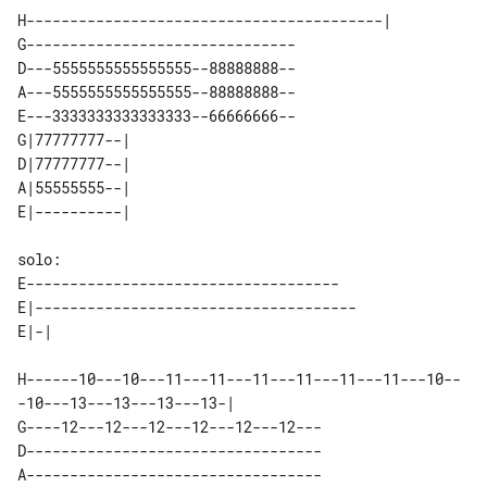
H-----------------------------------------|

G-------------------------------

D---5555555555555555--88888888--

A---5555555555555555--88888888--

E---3333333333333333--66666666--

G|77777777--|  

D|77777777--|  

A|55555555--|  

solo:

E------------------------------------

E|-------------------------------------

H------10---10---11---11---11---11---11---11---10--
-10---13---13---13---13-|

G----12---12---12---12---12---12---

D----------------------------------

A----------------------------------
