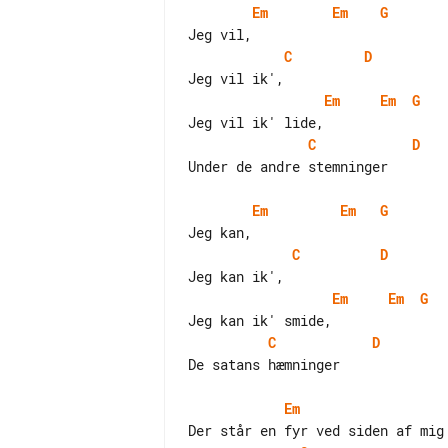
Em
Em
G
C
D
Em
Em
G
C
D
Under de andre stemninger

Em
Em
G
C
D
Em
Em
G
C
D
De satans hæmninger

Em