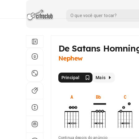
De Satans Homnin
Nephew
Principal
Mais
A
Bb
C
Continua depois do anúncio