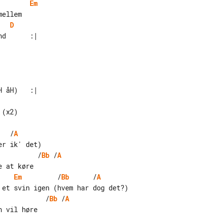
Em
D
(x2)

   /
A
          /
Bb
 /
A
Em
         /
Bb
      /
A
            /
Bb
 /
A
 vil høre
