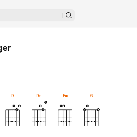
ger
D
Dm
Em
G