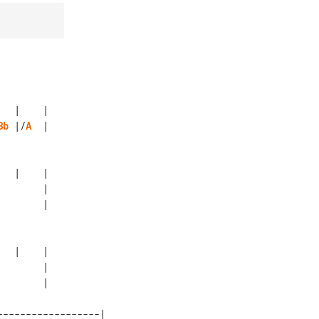
Bb
 |/
A
  |

       |

       |
