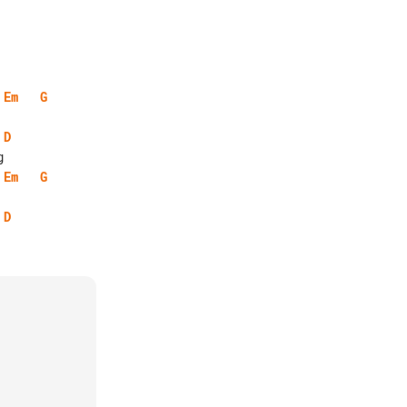
Em
G
D
Em
G
D