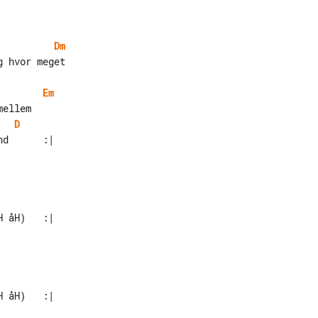
Dm
 hvor meget

Em
D