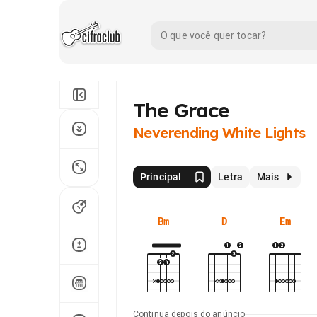
The Grace
Neverending White Lights
Principal
Letra
Mais
Bm
D
Em
Continua depois do anúncio