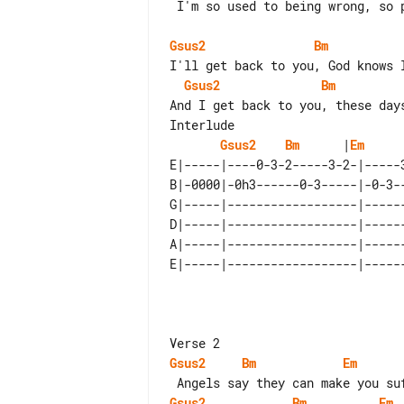
 I'm so used to being wrong, so put me where I belong, ohh

Gsus2
Bm
Gsus2
Bm
Interlude

Gsus2
Bm
      |
Em
     
E|-----|----0-3-2-----3-2-|-----
B|-0000|-0h3------0-3-----|-0-3-
G|-----|------------------|-----
D|-----|------------------|-----
A|-----|------------------|-----
Gsus2
Bm
Em
Gsus2
Bm
Em