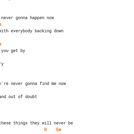
m
m
D
Em