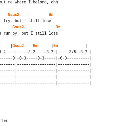
Gsus2
Bm
Gsus2
Bm
     |
Gsus2
Bm
      |
Em
            |

3-2----|-----3-2-----3-2-|-----3/5--3-2-| 

------0|-0-3-----0-3-----|-0-3----------| 

-------|-----------------|--------------| 

-------|-----------------|--------------| 

-------|-----------------|--------------| 
