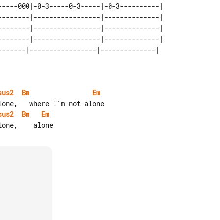
-----000|-0-3-----0-3-----|-0-3----------| 

--------|-----------------|--------------| 

--------|-----------------|--------------| 

--------|-----------------|--------------| 

sus2
Bm
Em
sus2
Bm
Em