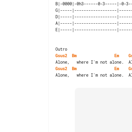
B|-0000|-0h3------0-3-----|-0-3-
G|-----|------------------|-----
D|-----|------------------|-----
A|-----|------------------|-----
Gsus2
Bm
Em
G
Gsus2
Bm
Em
G