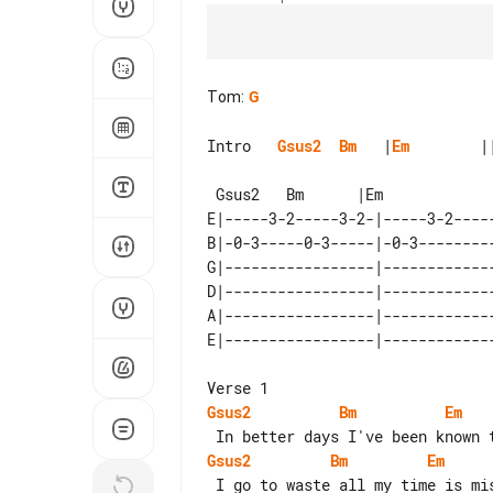
Tom
:
G
Intro   
Gsus2
Bm
   |
Em
        ||
 Gsus2   Bm      |Em                ||x2

E|-----3-2-----3-2-|-----3-2-----
B|-0-3-----0-3-----|-0-3---------
G|-----------------|-------------
D|-----------------|-------------
A|-----------------|-------------
Gsus2
Bm
Em
Gsus2
Bm
Em
 I go to waste all my time is missing
