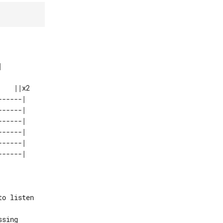


-----| 

-----| 

-----| 

-----| 

-----| 
