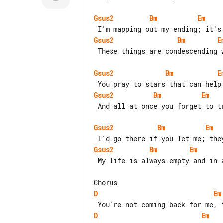
Gsus2
Bm
Em
Gsus2
Bm
E
 These things are condescending with everybody backing down

Gsus2
Bm
E
Gsus2
Bm
Em
 And all at once you forget to try

Gsus2
Bm
Em
Gsus2
Bm
Em
 My life is always empty and in and out of doubt

D
Em
D
Em