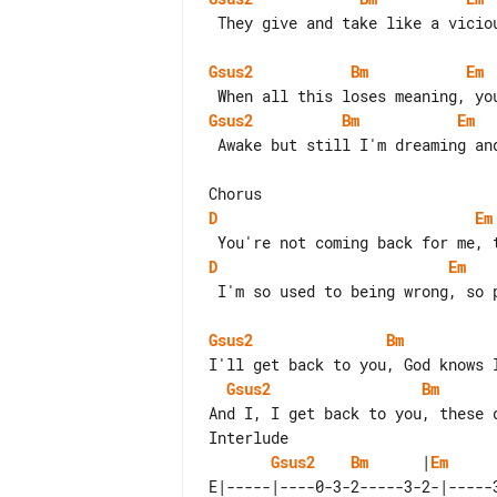
 They give and take like a vicious lover

Gsus2
Bm
Em
Gsus2
Bm
Em
 Awake but still I'm dreaming and never waking up

D
Em
D
Em
 I'm so used to being wrong, so put me where I belong, ohh

Gsus2
Bm
Gsus2
Bm
Interlude

Gsus2
Bm
      |
Em
     
E|-----|----0-3-2-----3-2-|-----