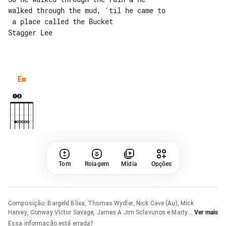
walked through the mud, 'til he came to

 a place called the Bucket

Stagger Lee

Em
Tom
Rolagem
Mídia
Opções
Composição
:
Bargeld Blixa, Thomas Wydler, Nick Cave (Au), Mick
Harvey, Conway Victor Savage, James A Jim Sclavunos e Martyn
Ver mais
Casey
Essa informação está errada?