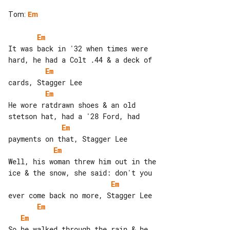
Tom
:
Em
Em
It was back in '32 when times were 

Em
Em
He wore ratdrawn shoes & an old 

Em
Em
Well, his woman threw him out in the 

Em
Em
Em
So he walked through the rain & he 
