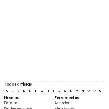
Todos artistas
A
B
C
D
E
F
G
H
I
J
K
L
M
N
O
P
Q
R
Músicas
Ferramentas
Em alta
Afinador
Estilos musicais
Metrônomo