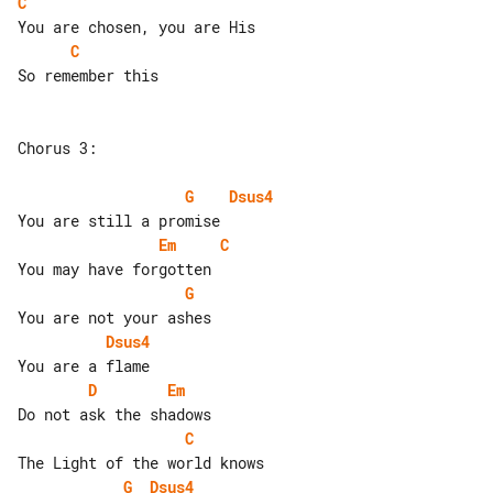
C
C
So remember this

Chorus 3:

G
Dsus4
Em
C
G
Dsus4
D
Em
C
G
Dsus4