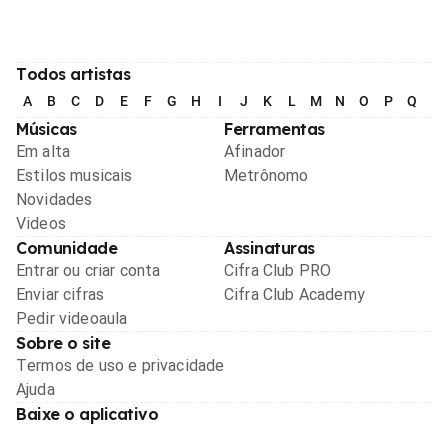
Todos artistas
A
B
C
D
E
F
G
H
I
J
K
L
M
N
O
P
Q
R
Músicas
Ferramentas
Em alta
Afinador
Estilos musicais
Metrônomo
Novidades
Videos
Comunidade
Assinaturas
Entrar ou criar conta
Cifra Club PRO
Enviar cifras
Cifra Club Academy
Pedir videoaula
Sobre o site
Termos de uso e privacidade
Ajuda
Baixe o aplicativo