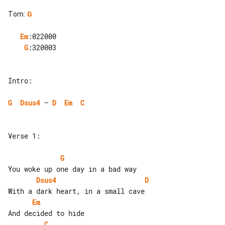
Tom
:
G
Em
G
:320003

Intro:

G
Dsus4
 – 
D
Em
C
Verse 1:

G
Dsus4
D
Em
C