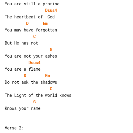
Dsus4
D
Em
C
G
Dsus4
D
Em
C
G
Knows your name

Verse 2:
