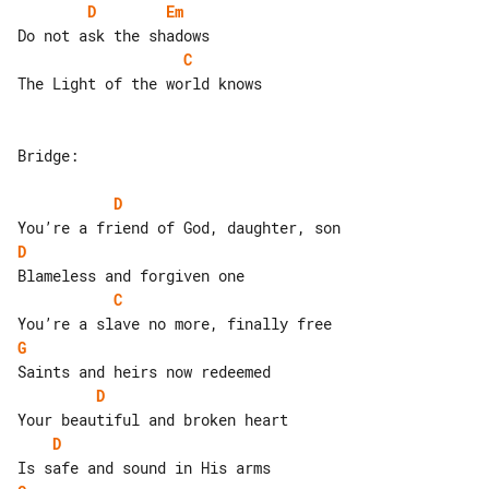
D
Em
C
The Light of the world knows

Bridge:

D
D
C
G
D
D