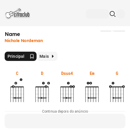
Name
Mídia
Nichole Nordeman
Principal
Mais
C
D
Dsus4
Em
G
Continua depois do anúncio