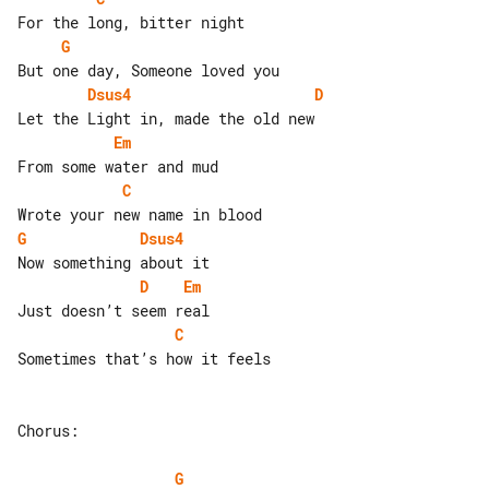
G
Dsus4
D
Em
C
G
Dsus4
D
Em
C
Sometimes that’s how it feels

Chorus:

G