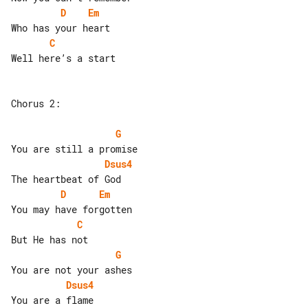
D
Em
C
Well here’s a start

Chorus 2:

G
Dsus4
D
Em
C
G
Dsus4