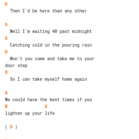
D
  Then I'd be here than any other

G
G
D
  Won't you come and take me to your 

D
  So I can take myself home again

A
B
G
lighten up your life

( 
D
 )
