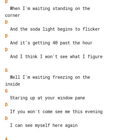
D
  When I'm waiting standing on the 

D
D
D
  And I think I won't see what I figure

G
  Well I'm waiting freezing on the 

G
D
D
  I can see myself here again

A