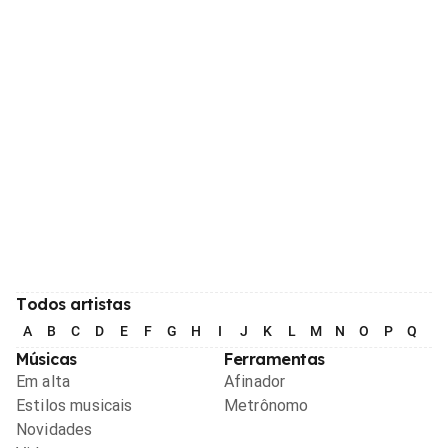
Todos artistas
A
B
C
D
E
F
G
H
I
J
K
L
M
N
O
P
Q
R
Músicas
Ferramentas
Em alta
Afinador
Estilos musicais
Metrônomo
Novidades