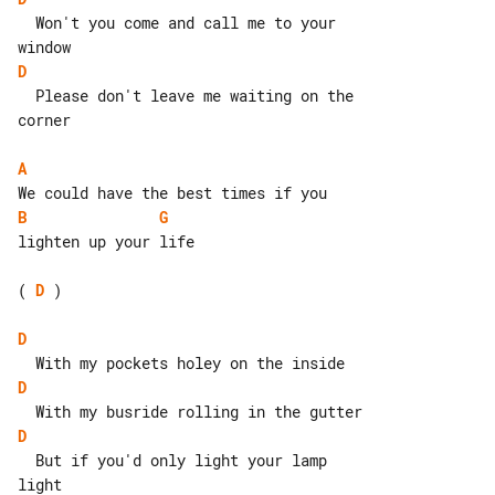
  Won't you come and call me to your 

D
  Please don't leave me waiting on the 

corner

A
B
G
lighten up your life

( 
D
 )

D
D
D
  But if you'd only light your lamp 
