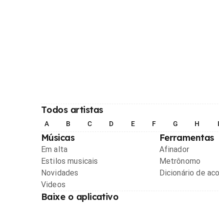
Todos artistas
A
B
C
D
E
F
G
H
Músicas
Ferramentas
Em alta
Afinador
Estilos musicais
Metrônomo
Novidades
Dicionário de ac
Videos
Baixe o aplicativo