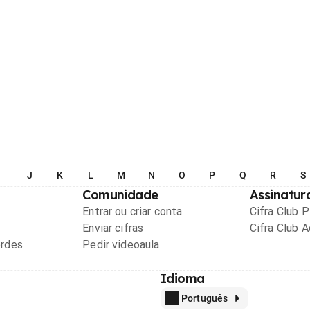
I
J
K
L
M
N
O
P
Q
R
S
Comunidade
Assinatur
Entrar ou criar conta
Cifra Club 
Enviar cifras
Cifra Club 
ordes
Pedir videoaula
Idioma
Português