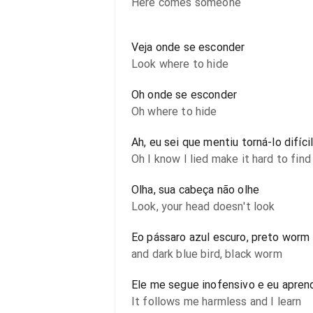
Here comes someone
Veja onde se esconder
Look where to hide
Oh onde se esconder
Oh where to hide
Ah, eu sei que mentiu torná-lo difíci
Oh I know I lied make it hard to find
Olha, sua cabeça não olhe
Look, your head doesn't look
Eo pássaro azul escuro, preto worm
and dark blue bird, black worm
Ele me segue inofensivo e eu apren
It follows me harmless and I learn