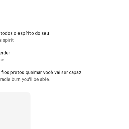
odos o espírito do seu
s spirit
erder
ose
fios pretos queimar você vai ser capaz.
adle burn you'll be able.