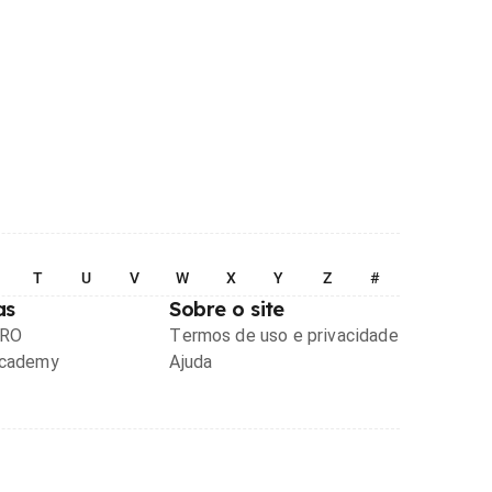
T
U
V
W
X
Y
Z
#
as
Sobre o site
PRO
Termos de uso e privacidade
Academy
Ajuda