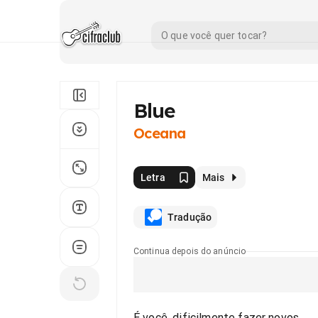
Blue
Oceana
Letra
Mais
Tradução
Continua depois do anúncio
É você, dificilmente fazer novos