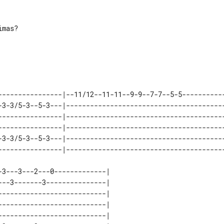
mas?

----------------|--11/12--11-11--9-9--7-7--5-5-----------
-3-3/5-3--5-3---|----------------------------------------
----------------|----------------------------------------
----------------|----------------------------------------
-3-3/5-3--5-3---|----------------------------------------
3---3---2---0-------------| 

--3-------3---------------| 

--------------------------| 

--------------------------| 

--------------------------| 
