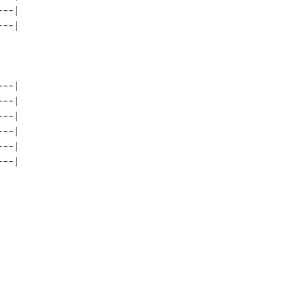
--| 

--| 

--| 

--| 

--| 

--| 
