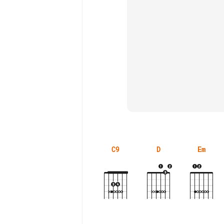
C9
D
Em