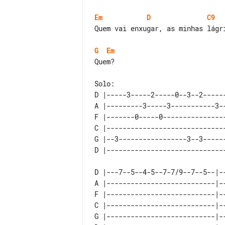
Em
D
C9
Quem vai enxugar, as minhas lágri
G
Em
Quem?

D |-----3-----2-----0--3--2-----
A |---------3-----3-----------3-
F |-------0-----0---------------
C |-----------------------------
G |--3-----------------3--3-----
D |---7--5--4-5--7-7/9--7--5--|--
A |---------------------------|--
F |---------------------------|--
C |---------------------------|--
G |---------------------------|--