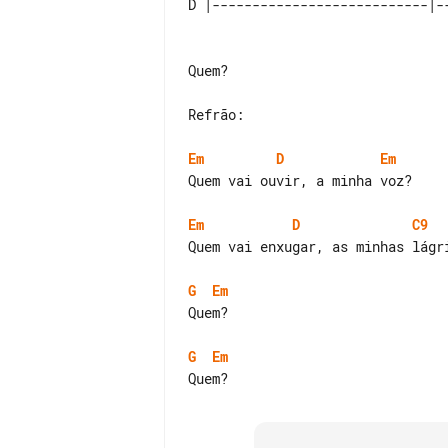
Quem?

Refrão:

Em
D
Em
Quem vai ouvir, a minha voz?

Em
D
C9
Quem vai enxugar, as minhas lágri
G
Em
Quem?

G
Em