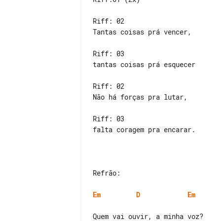
Riff: 02

Tantas coisas prá vencer,

Riff: 03

tantas coisas prá esquecer

Riff: 02

Não há forças pra lutar,

Riff: 03

falta coragem pra encarar.

Refrão:

Em
D
Em
Quem vai ouvir, a minha voz?
