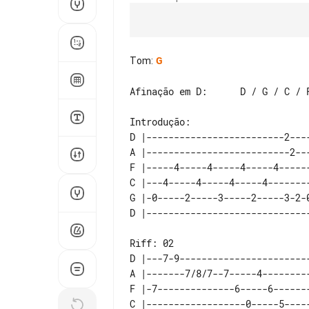
Tom
:
G
Afinação em D:      D / G / C / F
D |-------------------------2----
A |--------------------------2---
F |-----4-----4-----4-----4------
C |---4-----4-----4-----4--------
G |-0-----2-----3-----2-----3-2-0
D |---7-9------------------------
A |-------7/8/7--7-----4---------
F |-7--------------6-----6-------
C |------------------0-----5-----