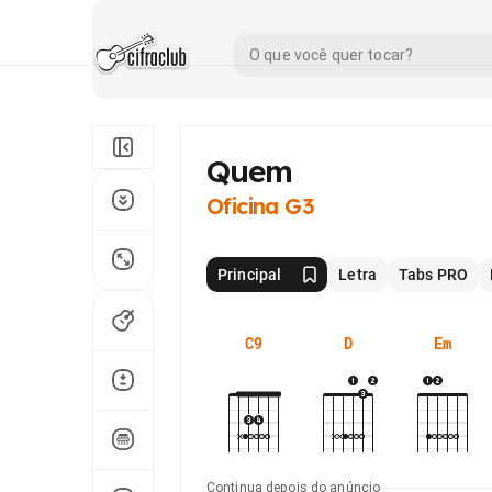
Quem
Oficina G3
Principal
Letra
Tabs PRO
C9
D
Em
Continua depois do anúncio