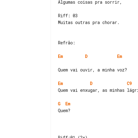
Algumas coisas pra sorrir,

Riff: 03

Muitas outras pra chorar.

Refrão:

Em
D
Em
Quem vai ouvir, a minha voz?

Em
D
C9
Quem vai enxugar, as minhas lágri
G
Em
Quem?

Riff:01 (2x)
