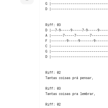
G |------------------------------
D |--7-9-----9-----7-9-----9-----
A |------7-----7-------7---------
F |--------9-----9-------9-------
C |------------------------------
G |------------------------------
Riff: 02

Tantas coisas prá pensar,

Riff: 03

Tantas coisas pra lembrar,

Riff: 02
