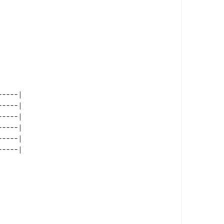
----|

----|

----|

----|

----|
