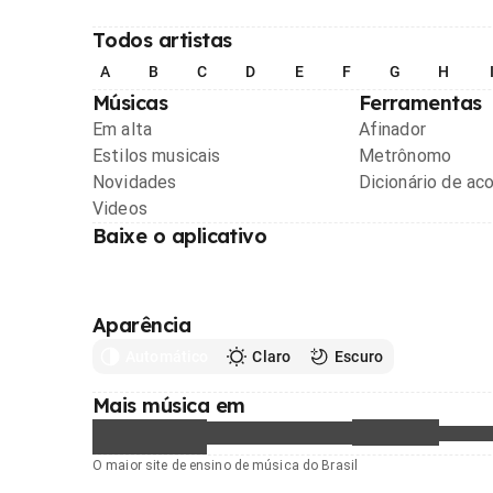
Todos artistas
A
B
C
D
E
F
G
H
Músicas
Ferramentas
Em alta
Afinador
Estilos musicais
Metrônomo
Novidades
Dicionário de ac
Videos
Baixe o aplicativo
Aparência
Automático
Claro
Escuro
Mais música em
O maior site de ensino de música do Brasil