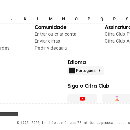
I
J
K
L
M
N
O
P
Q
R
S
Comunidade
Assinatur
Entrar ou criar conta
Cifra Club 
Enviar cifras
Cifra Club 
ordes
Pedir videoaula
Idioma
Português
Siga o Cifra Club
© 1996 - 2026, 1 milhão de músicas, 78 milhões de pessoas cadast