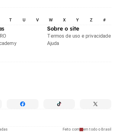
T
U
V
W
X
Y
Z
#
as
Sobre o site
PRO
Termos de uso e privacidade
Academy
Ajuda
radas
Feito com
em todo o Brasil