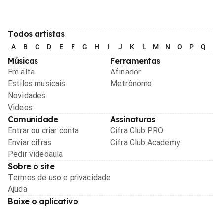
Todos artistas
A
B
C
D
E
F
G
H
I
J
K
L
M
N
O
P
Q
R
Músicas
Ferramentas
Em alta
Afinador
Estilos musicais
Metrônomo
Novidades
Videos
Comunidade
Assinaturas
Entrar ou criar conta
Cifra Club PRO
Enviar cifras
Cifra Club Academy
Pedir videoaula
Sobre o site
Termos de uso e privacidade
Ajuda
Baixe o aplicativo