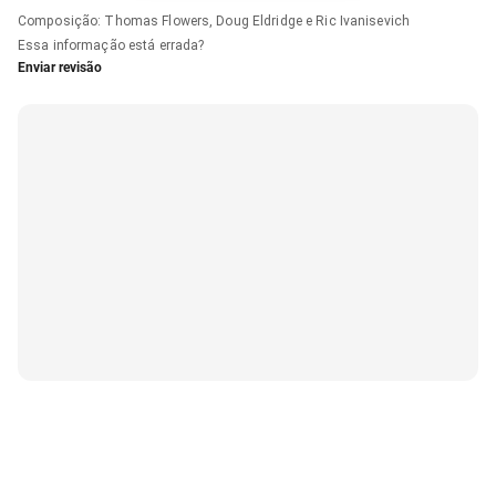
Composição
:
Thomas Flowers, Doug Eldridge e Ric Ivanisevich
Essa informação está errada?
Enviar revisão