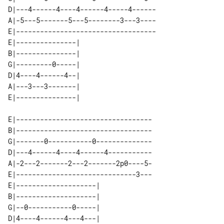
D|---4------4----4------4-----4------

A|-5---5-------5---5--------3---3----

E|-----------------------------------

E|---------------| 

B|---------------| 

G|---------0-----| 

D|4----4------4--| 

A|---3---3-------| 

E|----------------------------------

B|----------------------------------

G|-------0-----------0--------------

D|---4------4----4------4-----------

A|-2---2-------2---2-------2p0----5-

E|------------------------------3---

E|--------------------| 

B|--------------------| 

G|--0-----------0-----| 

D|4----4------4---4---| 
