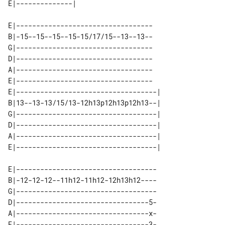
E|----------------------------------

B|-15--15--15--15-15/17/15--13--13--

G|----------------------------------

D|----------------------------------

A|----------------------------------

E|----------------------------------

E|-----------------------------------| 

B|13--13-13/15/13-12h13p12h13p12h13--| 

G|-----------------------------------| 

D|-----------------------------------| 

A|-----------------------------------| 

E|-----------------------------------

B|-12-12-12--11h12-11h12-12h13h12----

G|-----------------------------------

D|---------------------------------5-

A|---------------------------------x-

E|---------------------------------3-
