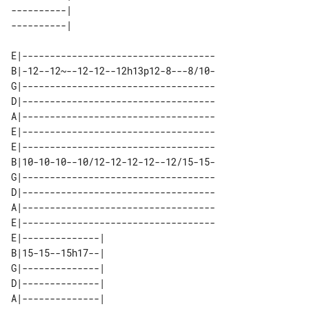
----------| 

E|-----------------------------------

B|-12--12~--12-12--12h13p12-8---8/10-

G|-----------------------------------

D|-----------------------------------

A|-----------------------------------

E|-----------------------------------

E|-----------------------------------

B|10-10-10--10/12-12-12-12--12/15-15-

G|-----------------------------------

D|-----------------------------------

A|-----------------------------------

E|-----------------------------------

E|--------------| 

B|15-15--15h17--| 

G|--------------| 

D|--------------| 

A|--------------| 
