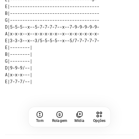
E|------------------------------------

B|------------------------------------

G|------------------------------------

D|5-5-5--x--5-7-7-7-7--x--7-9-9-9-9-9-

A|x-x-x--x--x-x-x-x-x--x--x-x-x-x-x-x-

E|3-3-3--x--3/5-5-5-5--x--5/7-7-7-7-7-

E|--------| 

B|--------| 

G|--------| 

D|9-9-9/--| 

A|x-x-x---| 

Tom
Rolagem
Mídia
Opções