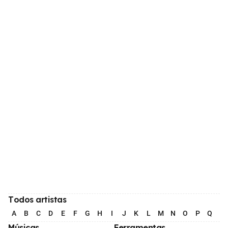
Todos artistas
A
B
C
D
E
F
G
H
I
J
K
L
M
N
O
P
Q
R
Músicas
Ferramentas