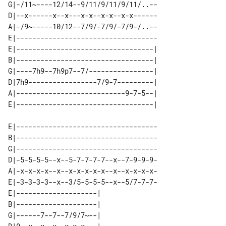
G|-/11~----12/14--9/11/9/11/9/11/..--

D|--x------x--x---x-x--x-x--x-x------

A|-/9~-----10/12--7/9/-7/9/-7/9-/..--

E|-----------------------------------

E|----------------------------------| 

B|----------------------------------| 

G|----7h9--7h9p7--7/----------------| 

D|7h9-----------------7/9-7---------| 

A|---------------------------9-7-5--| 

E|-----------------------------------

B|-----------------------------------

G|-----------------------------------

D|-5-5-5-5--x--5-7-7-7-7--x--7-9-9-9-

A|-x-x-x-x--x--x-x-x-x-x--x--x-x-x-x-

E|-3-3-3-3--x--3/5-5-5-5--x--5/7-7-7-

E|--------------------| 

B|--------------------| 

G|------7--7--7/9/7~--| 
