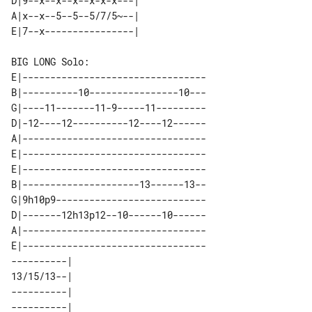
D|9--x--x--x--x-x-x---| 

A|x--x--5--5--5/7/5~--| 

BIG LONG Solo:

E|---------------------------------

B|----------10----------------10---

G|----11-------11-9-----11---------

D|-12----12----------12----12------

A|---------------------------------

E|---------------------------------

E|---------------------------------

B|---------------------13------13--

G|9h10p9---------------------------

D|-------12h13p12--10------10------

A|---------------------------------

E|---------------------------------

----------| 

13/15/13--| 

----------| 

----------| 
