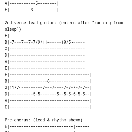
A|-----------5--------| 

2nd verse lead guitar: (enters after "running from 
sleep")

E|--------------------------------

B|-7---7--7-7/9/11~-----10/5~-----

G|--------------------------------

D|--------------------------------

A|--------------------------------

E|--------------------------------

E|----------------------------------| 

B|----------------8-----------------| 

G|11/7~---------7---7----7-7-7-7-7--| 

D|----------5-5-------5--5-5-5-5-5--| 

A|----------------------------------| 

Pre-chorus: (lead & rhythm shown)

E|---------------------------|------
