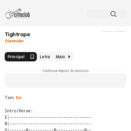
Tightrope
Mídia
Oleander
Principal
Letra
Mais
Continua depois do anúncio
Tom
:
Em
Intro/Verse:

E|-----------------------------------

B|-----------------------------------

G|-------0-----------0------------0--
