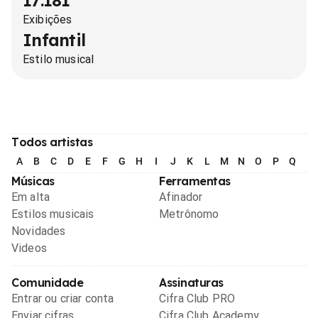
17.181
Exibições
Infantil
Estilo musical
Todos artistas
A
B
C
D
E
F
G
H
I
J
K
L
M
N
O
P
Q
R
Músicas
Ferramentas
Em alta
Afinador
Estilos musicais
Metrônomo
Novidades
Videos
Comunidade
Assinaturas
Entrar ou criar conta
Cifra Club PRO
Enviar cifras
Cifra Club Academy