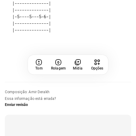
   |--------------|    

   |--------------|    

   |-5----5---5-6-|    

   |--------------|    

Tom
Rolagem
Mídia
Opções
Composição
:
Amir Derakh
Essa informação está errada?
Enviar revisão