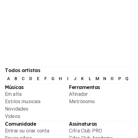
Todos artistas
A
B
C
D
E
F
G
H
I
J
K
L
M
N
O
P
Q
R
Músicas
Ferramentas
Em alta
Afinador
Estilos musicais
Metrônomo
Novidades
Videos
Comunidade
Assinaturas
Entrar ou criar conta
Cifra Club PRO