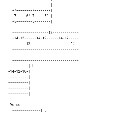
   |-------------------|    

   |-7--------7--------|    

   |-7-----6^-7-----5^-|    

   |------------------12-------------

   |-14-12------14-12------14-12-----

   |-------12--------------------12--

   |---------------------------------

   |---------------------------------

   |---------------------------------

 |----------| L  

 |-14-12-10-|    

 |----------|    

 |----------|    

 |----------|    

   |--------------| L  
