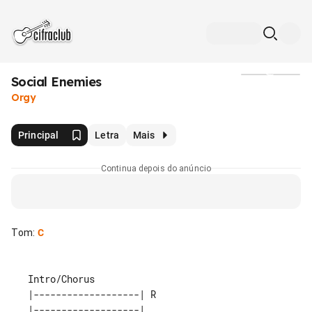
Social Enemies
Mídia
Orgy
Principal
Letra
Mais
Continua depois do anúncio
Tom
:
C
   |-------------------| R  

   |-------------------|    
