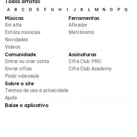
Todos artistas
A
B
C
D
E
F
G
H
I
J
K
L
M
N
O
P
Q
R
Músicas
Ferramentas
Em alta
Afinador
Estilos musicais
Metrônomo
Novidades
Videos
Comunidade
Assinaturas
Entrar ou criar conta
Cifra Club PRO
Enviar cifras
Cifra Club Academy
Pedir videoaula
Sobre o site
Termos de uso e privacidade
Ajuda
Baixe o aplicativo