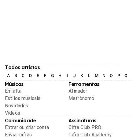
Todos artistas
A
B
C
D
E
F
G
H
I
J
K
L
M
N
O
P
Q
R
Músicas
Ferramentas
Em alta
Afinador
Estilos musicais
Metrônomo
Novidades
Videos
Comunidade
Assinaturas
Entrar ou criar conta
Cifra Club PRO
Enviar cifras
Cifra Club Academy