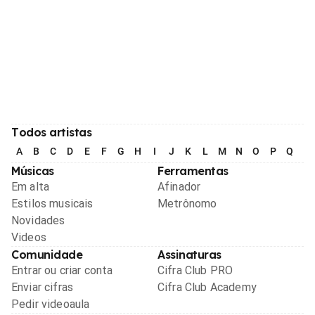
Todos artistas
A
B
C
D
E
F
G
H
I
J
K
L
M
N
O
P
Q
R
Músicas
Ferramentas
Em alta
Afinador
Estilos musicais
Metrônomo
Novidades
Videos
Comunidade
Assinaturas
Entrar ou criar conta
Cifra Club PRO
Enviar cifras
Cifra Club Academy
Pedir videoaula