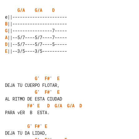
G/A
G/A
D
B
G
A
D
E
||--3/5----3/5----------

G
'  
F#
'  
E
G
'  
F#
'  
E
F#
' 
E
D
G/A
G/A
D
PARA vER  B  ESTA.

G
' 
F#
' 
E