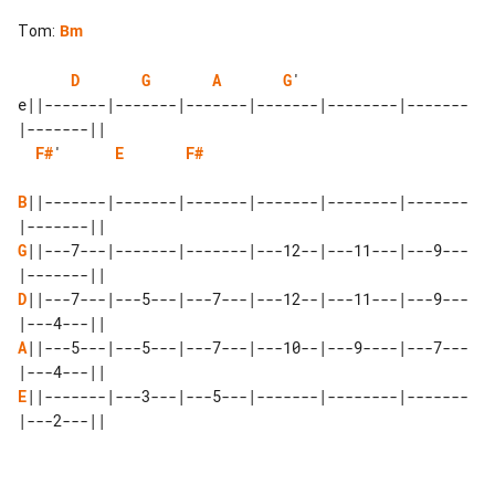
Tom
:
Bm
D
G
A
G
'    

e||-------|-------|-------|-------|--------|-------
F#
'      
E
F#
B
||-------|-------|-------|-------|--------|-------
G
||---7---|-------|-------|---12--|---11---|---9---
D
||---7---|---5---|---7---|---12--|---11---|---9---
A
||---5---|---5---|---7---|---10--|---9----|---7---
E
||-------|---3---|---5---|-------|--------|-------
|---2---||
