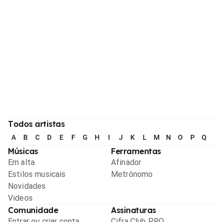
Todos artistas
A
B
C
D
E
F
G
H
I
J
K
L
M
N
O
P
Q
R
Músicas
Ferramentas
Em alta
Afinador
Estilos musicais
Metrônomo
Novidades
Videos
Comunidade
Assinaturas
Entrar ou criar conta
Cifra Club PRO