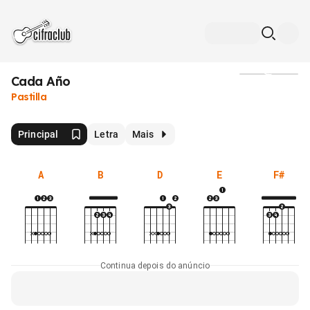
Cada Año
Mídia
Pastilla
Principal
Letra
Mais
A
B
D
E
F#
Continua depois do anúncio