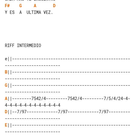
F#
G
A
D
Y ES  A  ULTIMA VEZ.

RIFF INTERMEDIO

e||-------------------------------------------------
B
||-------------------------------------------------
G
||-------------------------------------------------
A
||--------7542/4---------7542/4---------7/5/4/24-4-
D
||--7/97-------------7/97-------------7/97---------
E
||-------------------------------------------------
-----------------------
