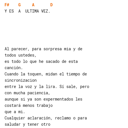
F#
G
A
D
Y ES  A  ULTIMA VEZ.

Al parecer, para sorpresa mia y de 

todos ustedes,

es todo lo que he sacado de esta 

canción.

Cuando la toquen, midan el tiempo de 

sincronizacion

entre la voz y la lira. Sí sale, pero 

con mucha paciencia,

aunque si ya son expermentados les 

costará menos trabajo

que a mi.

Cualquier aclaración, reclamo o para 

saludar y tener otro
