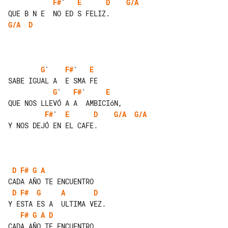
F#
'   
E
D
G/A
G/A
D
G
'    
F#
'   
E
G
'   
F#
'     
E
F#
'  
E
D
G/A
G/A
Y NOS DEJÓ EN EL CAFE.

D
F#
G
A
D
F#
G
A
D
F#
G
A
D