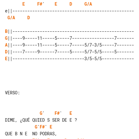
E
F#
'    
E
D
G/A
G/A
D
B
G
A
D
E
||-----------------------------3/5-5/5-------------

VERSO:

G
'    
F#
'   
E
G
'
F#
' 
E