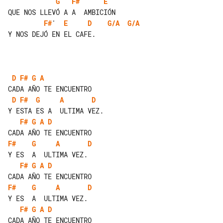
G
'  
F#
'     
E
F#
'  
E
D
G/A
G/A
Y NOS DEJÓ EN EL CAFE.

D
F#
G
A
D
F#
G
A
D
F#
G
A
D
F#
G
A
D
F#
G
A
D
F#
G
A
D
F#
G
A
D