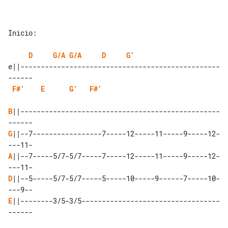
Inicio:

D
G/A
G/A
D
G
'    

e||-------------------------------------------------
F#
'    
E
G
'   
F#
'

B
||-------------------------------------------------
G
||--7-----------------7-----12-----11-----9-----12-
A
||--7-----5/7-5/7-----7-----12-----11-----9-----12-
D
||--5-----5/7-5/7-----5-----10-----9------7-----10-
E
||--------3/5-3/5----------------------------------
------
