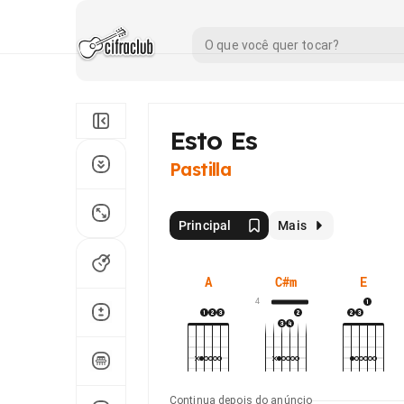
Esto Es
Pastilla
Principal
Mais
A
C#m
E
4
Continua depois do anúncio