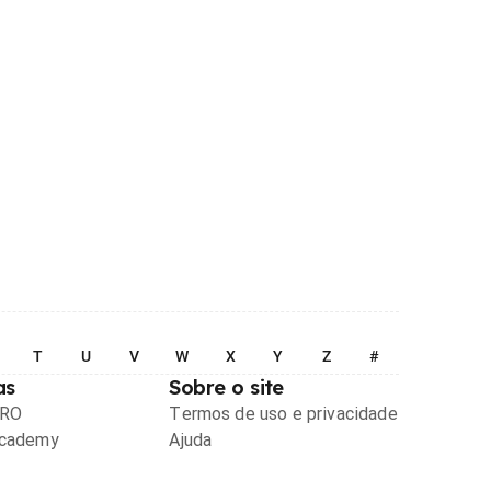
T
U
V
W
X
Y
Z
#
as
Sobre o site
PRO
Termos de uso e privacidade
Academy
Ajuda