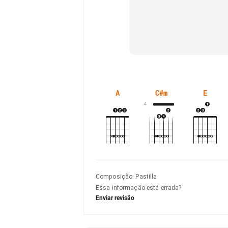
A
C#m
E
4
Composição
:
Pastilla
Essa informação está errada?
Enviar revisão