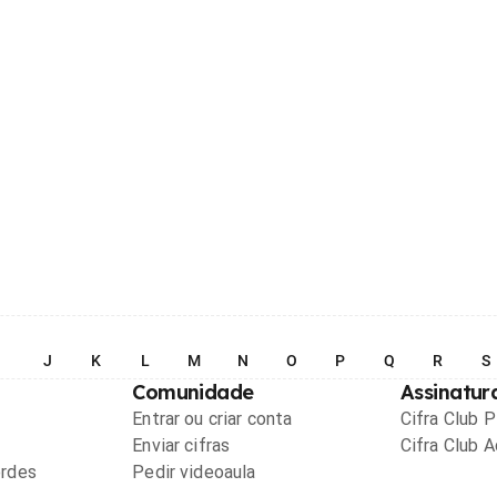
I
J
K
L
M
N
O
P
Q
R
S
Comunidade
Assinatur
Entrar ou criar conta
Cifra Club 
Enviar cifras
Cifra Club 
ordes
Pedir videoaula