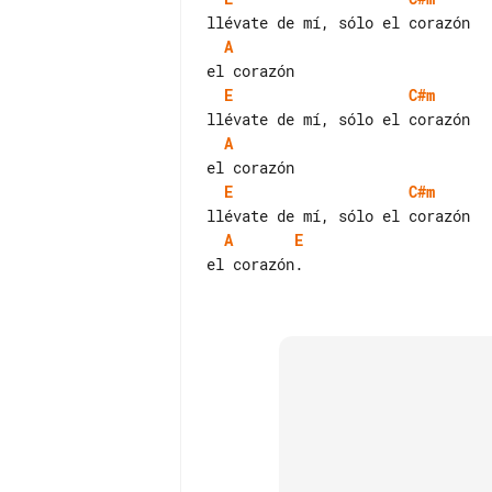
A
E
C#m
A
E
C#m
A
E
el corazón.
