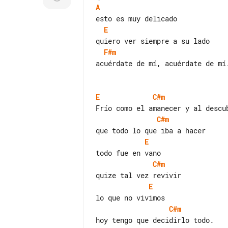
A
E
F#m
acuérdate de mí, acuérdate de mí.
E
C#m
C#m
E
C#m
E
C#m
hoy tengo que decidirlo todo.
