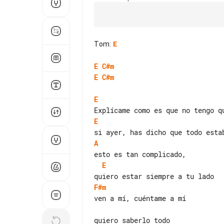
Tom
:
E
E
C#m
E
C#m
E
E
A
E
F#m
ven a mí, cuéntame a mí
