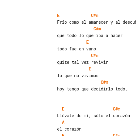
E
C#m
C#m
E
C#m
E
C#m
hoy tengo que decidirlo todo.

E
C#m
A
E
C#m